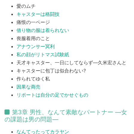
愛のムチ
キャスターは格闘技
痛恨の一ページ
借り物の服は着られない
喪服着用のこと
アナウンサー冥利
私の顔がリトマス試験紙
天才キャスター、一日にしてならず―久米宏さんと
キャスターに包丁は似合わない?
作られてゆく私
因果な商売
リポートは自分の足でかせぐもの
第3章 男性、なんて素敵なパートナー ―女
の課題は男の問題―
なんてったってカラヤン