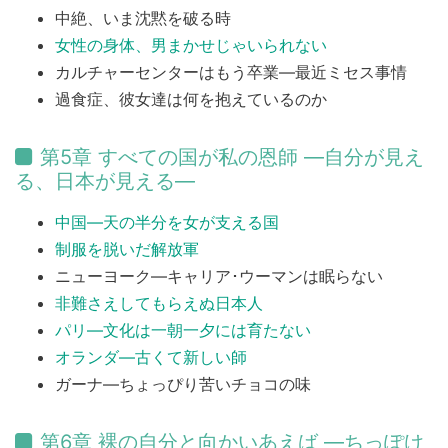
中絶、いま沈黙を破る時
女性の身体、男まかせじゃいられない
カルチャーセンターはもう卒業―最近ミセス事情
過食症、彼女達は何を抱えているのか
第5章 すべての国が私の恩師 ―自分が見え
る、日本が見える―
中国―天の半分を女が支える国
制服を脱いだ解放軍
ニューヨーク―キャリア･ウーマンは眠らない
非難さえしてもらえぬ日本人
パリ―文化は一朝一夕には育たない
オランダ―古くて新しい師
ガーナ―ちょっぴり苦いチョコの味
第6章 裸の自分と向かいあえば ―ちっぽけ