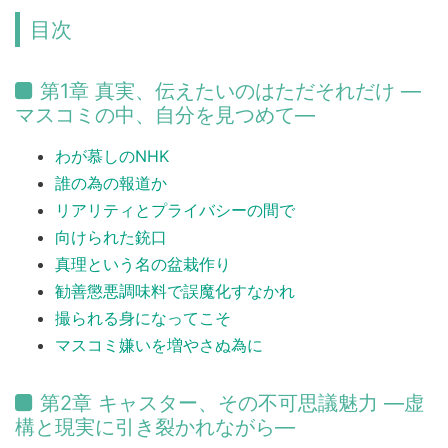
目次
第1章 真実、伝えたいのはただそれだけ ―
マスコミの中、自分を見つめて―
わが慕しのNHK
誰の為の報道か
リアリティとプライバシーの間で
向けられた銃口
真理という名の盆栽作り
勧善懲悪調味料で誤魔化すなかれ
撮られる身になってこそ
マスコミ嫌いを増やさぬ為に
第2章 キャスター、その不可思議魅力 ―虚
構と現実に引き裂かれながら―