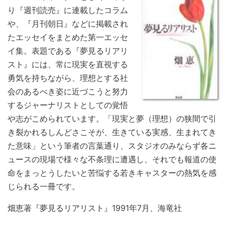
り『週刊読売』に連載したコラム
や、『月刊朝日』などに掲載され
たエッセイをまとめた第一エッセ
イ集。表題である『夢見るリアリ
スト』には、常に現実を直視する
勇気を持ちながら、理想とする社
会のあるべき姿に近づこうと努力
するジャーナリストとしての覚悟
や志がこめられています。「現実と夢（理想）の狭間で引
き裂かれるしんどさこそが、生きている実感、生まれてき
た意味」という筆者の言葉通り、スタジオのみならず各ニ
ュースの現場で様々な不条理に遭遇し、それでも報道の使
命をまっとうしたいと苦悩する若きキャスターの熱気を感
じられる一冊です。
畑恵著『夢見るリアリスト』1991年7月、海竜社