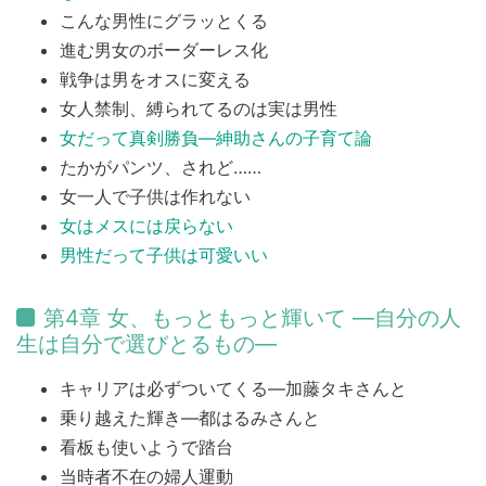
こんな男性にグラッとくる
進む男女のボーダーレス化
戦争は男をオスに変える
女人禁制、縛られてるのは実は男性
女だって真剣勝負―紳助さんの子育て論
たかがパンツ、されど……
女一人で子供は作れない
女はメスには戻らない
男性だって子供は可愛いい
第4章 女、もっともっと輝いて ―自分の人
生は自分で選びとるもの―
キャリアは必ずついてくる―加藤タキさんと
乗り越えた輝き―都はるみさんと
看板も使いようで踏台
当時者不在の婦人運動