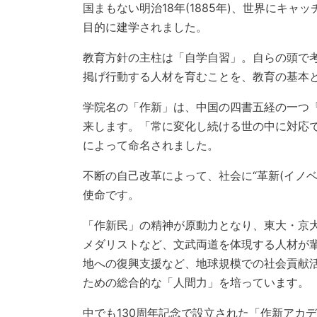
国まもない明治18年(1885年)、世界にキ
目的に建学されました。
教育方針の主柱は「自学自習」。自らの頭で
掲げ行動する人材を育むことを、教育の基本
学院名の「作新」は、中国の四書五経の一つ
来します。「常に変化し続ける世の中に対応
によって命名されました。
不断の自己改革によって、社会に“革新(イノ
使命です。
「作新民」の精神が原動力となり、東大・京
メダリストなど、文武両道を体現する人材が
地への復興支援など、地球規模での社会貢献
ための総合的な「人間力」を培っています。
中でも130周年記念で設立された「作新アカ