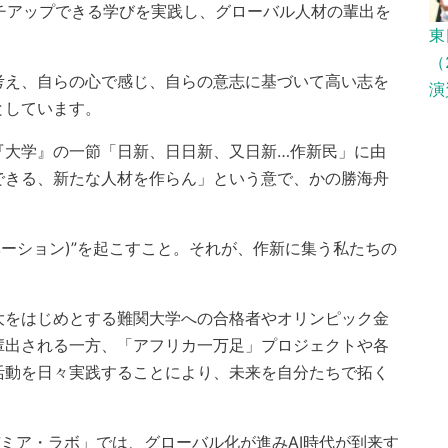
ャッチアップできる学びを実践し、グローバル人材の輩出を
東
（
考え、自らの心で感じ、自らの意志に基づいて高い志を
演
としています。
『大学』の一節「日新、日日新、又日新…作新民」に由
できる、新たな人材を作らん」という意で、かの勝海舟
ベーション)”を起こすこと。それが、作新に集う私たちの
大をはじめとする難関大学への合格者やオリンピック金
輩出される一方、「アフリカ一万足」プロジェクトや各
活動を日々実践することにより、未来を自分たちで拓く
デミア・ラボ」では、グローバル化が進みAI時代が到来す