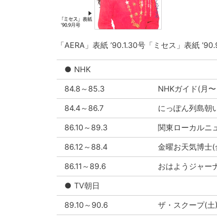
「AERA」表紙 ’90.1.30号「ミセス」表紙 ’90
● NHK
84.8～85.3
NHKガイド(月〜日)
84.4～86.7
にっぽん列島朝いち
86.10～89.3
関東ローカルニュース
86.12～88.4
金曜お天気博士(金) 
86.11～89.6
おはようジャーナル
● TV朝日
89.10～90.6
ザ・スクープ(土) 1