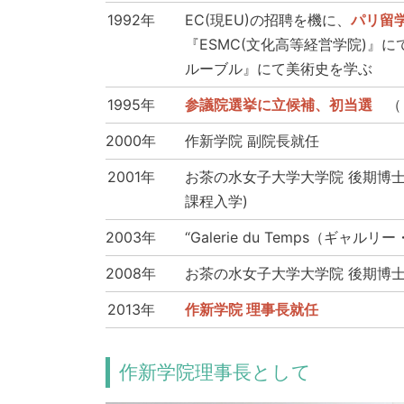
1992年
EC(現EU)の招聘を機に、
パリ留
『ESMC(文化高等経営学院)』
ルーブル』にて美術史を学ぶ
1995年
参議院選挙に立候補、初当選
（～
2000年
作新学院 副院長就任
2001年
お茶の水女子大学大学院 後期博
課程入学)
2003年
“Galerie du Temps（ギ
2008年
お茶の水女子大学大学院 後期博
2013年
作新学院 理事長就任
作新学院理事長として