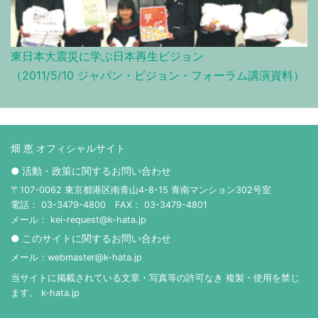
東日本大震災に学ぶ日本再生ビジョン
（2011/5/10 ジャパン・ビジョン・フォーラム講演資料）
畑 恵 オフィシャルサイト
● 活動・政策に関するお問い合わせ
〒107-0062 東京都港区南青山4-8-15 青南マンション302号室
電話： 03-3479-4800 FAX： 03-3479-4801
メール： kei-request@k-hata.jp
● このサイトに関するお問い合わせ
メール：webmaster@k-hata.jp
当サイトに掲載されている文章・写真等の許可なき 複製・使用を禁じ
ます。 k-hata.jp