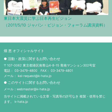
東日本大震災に学ぶ日本再生ビジョン
（2011/5/10 ジャパン・ビジョン・フォーラム講演資料）
畑 恵 オフィシャルサイト
● 活動・政策に関するお問い合わせ
〒107-0062 東京都港区南青山4-8-15 青南マンション302号室
電話： 03-3479-4800 FAX： 03-3479-4801
メール： kei-request@k-hata.jp
● このサイトに関するお問い合わせ
メール：webmaster@k-hata.jp
当サイトに掲載されている文章・写真等の許可なき 複製・使用を禁じ
ます。 k-hata.jp