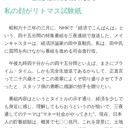
私の顔がリトマス試験紙
昭和六十三年の三月に、NHKで『経済でこんばんは』と
いう、四十五分間の特集番組を三夜連続で放送した。メイ
ンキャスターは、経済評論家の田中直毅氏。私は、田中氏
に質問を向けながら番組を進める司会進行役。
午後九時四十分からの四十五分間といえば、まさにプラ
イム・タイム。しかも完全生放送であるからして、正直言
って二十六歳そこそこの若輩によくぞ切り盛りさせて下さ
ったと、スタッフ側の勇断に感謝の拍手を贈りたい。
番組内容はというとタイトルの示す通り、経済を少しで
も身近に感じ、理解してもらおうというのが狙いで、三夜
通してのテーマは“マネー社会がやってきた”。現在、日本
人の貯蓄総額は、概算で七〇〇兆円。これを背景に、土地