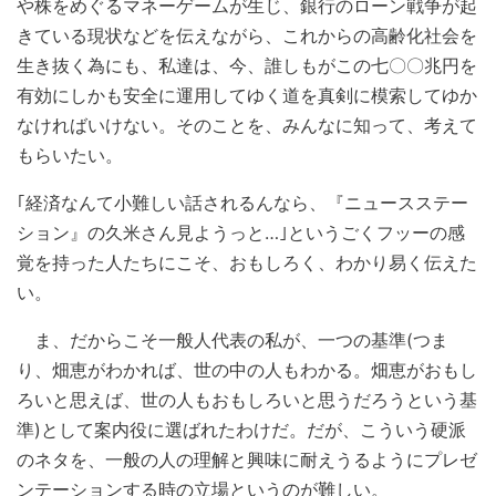
や株をめぐるマネーゲームが生じ、銀行のローン戦争が起
きている現状などを伝えながら、これからの高齢化社会を
生き抜く為にも、私達は、今、誰しもがこの七〇〇兆円を
有効にしかも安全に運用してゆく道を真剣に模索してゆか
なければいけない。そのことを、みんなに知って、考えて
もらいたい。
｢経済なんて小難しい話されるんなら、『ニュースステー
ション』の久米さん見ようっと…｣というごくフッーの感
覚を持った人たちにこそ、おもしろく、わかり易く伝えた
い。
ま、だからこそ一般人代表の私が、一つの基準(つま
り、畑恵がわかれば、世の中の人もわかる。畑恵がおもし
ろいと思えば、世の人もおもしろいと思うだろうという基
準)として案内役に選ばれたわけだ。だが、こういう硬派
のネタを、一般の人の理解と興味に耐えうるようにプレゼ
ンテーションする時の立場というのが難しい。