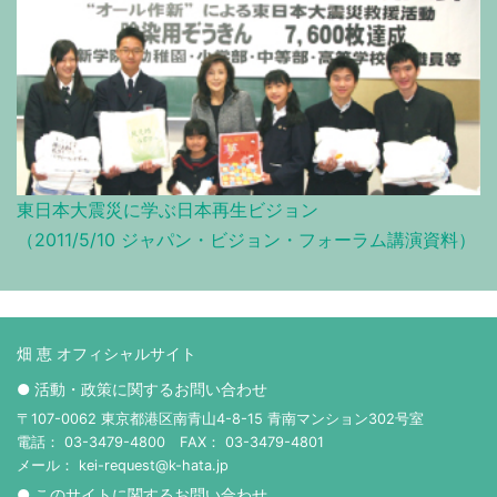
東日本大震災に学ぶ日本再生ビジョン
（2011/5/10 ジャパン・ビジョン・フォーラム講演資料）
畑 恵 オフィシャルサイト
● 活動・政策に関するお問い合わせ
〒107-0062 東京都港区南青山4-8-15 青南マンション302号室
電話： 03-3479-4800 FAX： 03-3479-4801
メール： kei-request@k-hata.jp
● このサイトに関するお問い合わせ