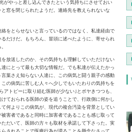
の光がやっと差し込んできたという気持ちにさせておい
ッと窓を閉じられたようだ。連絡先を教えられないな
絡をとらせないと言っているのではなく、私達経由で
いるだけだ。もちろん、冒頭に述べたように、寄せられ
る。
を放送したのか、その気持ちも理解していただけない
ん達にとって最も大切な情報だ。でも私達が伝えたかっ
う言葉さえ知らない人達に、この病気と闘う親子の感動
、この病気に苦しむ人々へ少しでもいたわりの気持ちを
らアトピーに取り組む医師が少ない｣とボヤきつつも、
続けておられる医師の姿を追うことで、行政側に何かし
して何よりこの病気が、現代の複合汚染を背景としてい
が被害者であると同時に加害者であることも感じ取って
いただいて、医師の方々も取材を承諾して下さった。実
さらされることで医療行為が滞ることを懸念なさって、