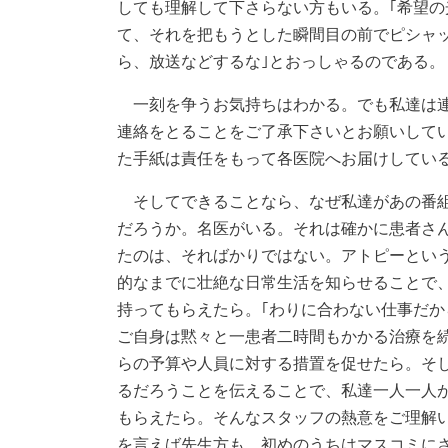
しても理解して下さらない方もいる。｢希望
て、それを把もうとした瞬間目の前でピシャ
ら、放送などするな｣とおっしゃるのである。
一刻を争うお気持ちはわかる。でも私達は連
連絡をとることをご了承下さいとお願いして
た手紙は責任をもって各医院へお届けしてい
そしてできることなら、なぜ私達があの番組
だろうか。名医がいる。それは確かに患者さ
たのは、そればかりではない。アトピーとい
的なまでに壮絶な日常生活を知らせることで
持ってもらえたら。｢わりに合わない仕事だか
ご自身は黙々と一患者二時間もかかる治療を
らの予算や人員に対する措置を促せたら。そ
るだろうことを伝えることで、私達一人一人
もらえたら。そんなスタッフの熱意をご理解
を言えば先生方も、初めのうちはマスコミに