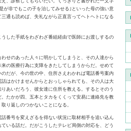
伝え、診察してもらいたい。くっきりと書かれた一文字
｢是が非でもこの子を治してみせる｣といった母の強い意
て三通も読めば、失礼ながら正直言ってヘトヘトになる
うした手紙をわざわざ番組経由で医師にお渡しするの
わせのあった人々に明かしてしまうと、その人達から
本来の医療行為に支障をきたしてしまうからだ。せめて
いのだが、今の世の中、住所さえわかれば電話番号案内
電話はかけませんからとおっしゃられても、その人は大
知りあいだろう、彼女達に住所を教える。するとそのう
だ。たかが四、五本とタカをくくって安易に連絡先を教
、取り返しのつかないことになる。
話番号を変えざるを得ない状況に取材相手を追い込ん
れている話だ。だがこうしたテレビ局側の対応を、どう