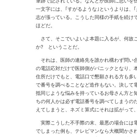
筆跡で記されている。なんとか医師に思いを
一文字には、｢すがるような｣というよりは、
志が漲っている。こうした同様の手紙を続け
ほどだ。
さて、そこでいよいよ本題に入るが、何故こ
か? ということだ。
それは、医師の連絡先を誰かれ構わず問い合
の電話応対だけで医師側がパニックとなり、
住所だけでもと、電話口で懇願される方も多
で番号を調べることなど造作もない。決して
抵同じような悩みを持っているお母さん方と
ちの何人かは必ず電話番号を調べてしまうの
えてしまうと、ネズミ算式にそれは拡がって
実際こうした不手際の末、最悪の場合には電
でしまった例も、テレビマンなら大概聞かさ