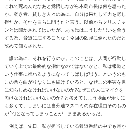
これで死ぬんだなあと覚悟しながら本島市長は何を思った
か。弱き者、貧しき人々の為に、自分は果たして力を尽し
得たか、それを自らに問うたと言う。以前からクリスチャ
ンとは聞かされてはいたが、あぁ氏はこうした思いを全う
する為、脅迫に屈することなく今回の凶弾に倒れたのだと
改めて知らされた。
誰の為に、それを行うのか。このことは、人間が行動し
ていく上での最終的な指針なのではないかと、私は報道と
いう仕事に携わるようになってしばしば思う。というのも
この業を曲がりなりにも続けていると、なぜこの事実を世
に知らしめなければいけないのか?なぜこの人にマイクを
向けなければいけないのか? と考えてしまう場面が余りに
も多くて、しまいには自分達マスコミの存在理由そのもの
が｢?｣となってしまうことが、ままあるからだ。
例えば、先日、私が担当している報道番組の中でも是か