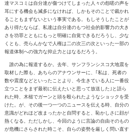
達マスコミは自分達が傷つけてしまった人々の怨嗟の声を
耳にする機会も滅多になければ、しかもそのことで裁かれ
ることもまずないという事実である。もしそうしたことが
あり得たならば、私達は自分達のもつ社会的影響力の大き
さを功罪とともにもっと明確に自覚できるだろうし、少な
くとも、売らんかなで人権は二の次三の次といった一部の
報道体制への強力な抑止力とはなるだろう。
誰の為に報道するか。去年、サンフランシスコ大地震を
取材した際も、あちらのアナウンサーに、｢私は、死者の
数や震度などといったことより、今生きている人に一番役
立つことをまず最初に伝えたいと思って放送した｣と語ら
れた時、木槌でガーンと頭を殴られたようなショックを受
けた。が、その後一つ一つのニュースを伝える時、自分の
意識がどれほど改まったかと自問すると、恥かしさに顔が
熱くなる。ただしかし、今回のように言論の自由そのもの
が危機にさらされた時こそ、自らの姿勢を厳しく問い直す