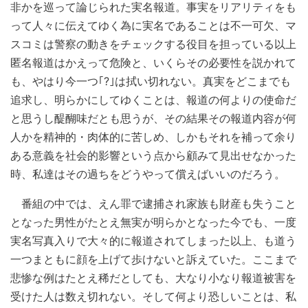
非かを巡って論じられた実名報道。事実をリアリティをも
って人々に伝えてゆく為に実名であることは不一可欠、マ
スコミは警察の動きをチェックする役目を担っている以上
匿名報道はかえって危険と、いくらその必要性を説かれて
も、やはり今一つ｢?｣は拭い切れない。真実をどこまでも
追求し、明らかにしてゆくことは、報道の何よりの使命だ
と思うし醍醐味だとも思うが、その結果その報道内容が何
人かを精神的・肉体的に苦しめ、しかもそれを補って余り
ある意義を社会的影響という点から顧みて見出せなかった
時、私達はその過ちをどうやって償えばいいのだろう。
番組の中では、えん罪で逮捕され家族も財産も失うこと
となった男性がたとえ無実が明らかとなった今でも、一度
実名写真入りで大々的に報道されてしまった以上、も道う
一つまともに顔を上げて歩けないと訴えていた。ここまで
悲惨な例はたとえ稀だとしても、大なり小なり報道被害を
受けた人は数え切れない。そして何より恐しいことは、私