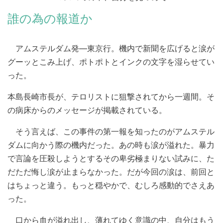
誰の為の報道か
アムステルダム発―東京行。機内で新聞を広げると涙が
グーッとこみ上げ、ポトポトとインクの文字を湿らせてい
った。
本島長崎市長が、テロリストに狙撃されてから一週間。そ
の病床からのメッセージが掲載されている。
そう言えば、この事件の第一報を知ったのがアムステル
ダムに向かう際の機内だった。あの時も涙が溢れた。暴力
で言論を圧殺しようとするその卑劣極まりない試みに、た
だただ悔し涙が止まらなかった。だが今回の涙は、前回と
はちょっと違う。もっと穏やかで、むしろ感動的でさえあ
った。
口から血が溢れ出し、薄れてゆく意識の中、自分はもう