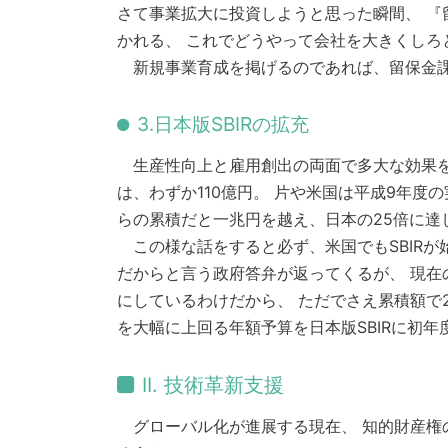
さて事業拡大に投資しようと思った瞬間、 『
かれる、 これでどうやって会社を大きくしろ
新規事業育成を掲げるのであれば、留保金課
3.日本版SBIRの拡充
生産性向上と雇用創出の両面で多大な効果を発
は、わずか110億円。 片や米国は平成9年度の実
らの累積だと一兆円を越え、日本の25倍に達
この様な話をすると必ず、米国でもSBIRが
だからと言う政府答弁が返ってくるが、 現在
にしているわけだから、 ただでさえ累積額で
を大幅に上回る年額予算を日本版SBIRに初
II. 技術革新支援
グローバル化が進展する現在、 知的財産権