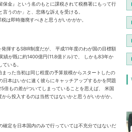
留保金』という名のもとに課税されて税務署にもって行
と言うのか」と、悲痛な訴えを受ける。
税は即時撤廃すべきと思うがいかがか。
揮するSBIR制度だが、 平成11年度のわが国の目標額
績が既に約1400億円(11.8億ドル)で、 しかも83年か
している。
始まった当初は同じ程度の予算規模からスタートしたの
の日本はいかに速く彼らにキャッチアップするかを問題
25倍もの差がついてしまっていることを思えば、 米国
年度から投入するのは当然ではないかと思うがいかがか。
の確定を日本国内のみで行っていては不充分ではないだ