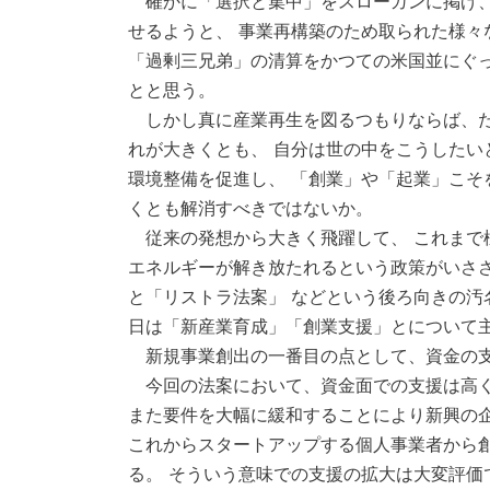
確かに「選択と集中」をスローガンに掲げ、
せるようと、 事業再構築のため取られた様々
「過剰三兄弟」の清算をかつての米国並にぐっ
とと思う。
しかし真に産業再生を図るつもりならば、た
れが大きくとも、 自分は世の中をこうしたい
環境整備を促進し、 「創業」や「起業」こそ
くとも解消すべきではないか。
従来の発想から大きく飛躍して、 これまで
エネルギーが解き放たれるという政策がいささ
と「リストラ法案」 などという後ろ向きの汚
日は「新産業育成」「創業支援」とについて
新規事業創出の一番目の点として、資金の支
今回の法案において、資金面での支援は高く
また要件を大幅に緩和することにより新興の企
これからスタートアップする個人事業者から
る。 そういう意味での支援の拡大は大変評価