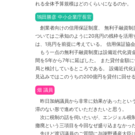
れる全体予算規模はどのくらいになるのか。
鴇田勝彦 中小企業庁長官
創業者向けの信用保証制度、 無利子融資制
ついてはご承知のように20兆円の残枠を活用
は、1兆円を前提に考えている。 信用保証協会
もう一点の無利子融資制度は設備近代化資金
間を5年から7年に延ばした。 また貸付金額に
局と検討しているところである。 設備近代化
見込みではこのうちの200億円を貸付に回せ
畑 議員
昨日加納議員から非常に効果があったという
滞のない形で進めていただきたいと思う。
次に税制の話を伺いたいが、エンジェル税制
撤廃という三項目を今回なぜ盛り込まなかった
先ほど渡辺議員のご質問に与謝野通産大臣は