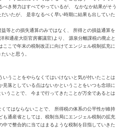
るべき努力はすべてやっているが、 なかなか結果がそう
だいたが、 是非なるべく早い時期に結果も出していた
益等との損失通算のみではなく、 所得との損益通算を
林洋和通産大臣官房審議官)より、 源泉分離課税の廃止と
はここで年末の税制改正に向けてエンジェル税制拡充に
きたいと思う。
ういうことをやらなくてはいけないと気が付いたことは
か見落としている点はないかということをいつも念頭に
いうことで、 今まで行ってきたことが万全であるとは
くてはならないことで、 所得税の体系の公平性が維持
ども通産省としては、税制当局にエンジェル税制の拡充
の中で整合的に当てはまるような税制を目指していきた