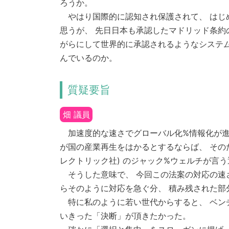
ろうか。
やはり国際的に認知され保護されて、 はじ
思うが、 先日日本も承認したマドリッド条約
がらにして世界的に承認されるようなシステ
んでいるのか。
質疑要旨
畑 議員
加速度的な速さでグローバル化%情報化が進
が国の産業再生をはかるとするならば、 その
レクトリック社) のジャック%ウェルチが言う通り
そうした意味で、 今回この法案の対応の速
らそのように対応を急ぐ分、 積み残された部
特に私のように若い世代からすると、 ベン
いきった「決断」が頂きたかった。