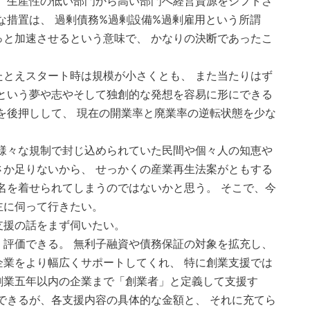
 生産性の低い部門から高い部門へ経営資源をシフトさ
な措置は、 過剰債務%過剰設備%過剰雇用という所謂
と加速させるという意味で、 かなりの決断であったこ
とえスタート時は規模が小さくとも、 また当たりはず
という夢や志やそして独創的な発想を容易に形にできる
を後押しして、 現在の開業率と廃業率の逆転状態を少な
様々な規制で封じ込められていた民間や個々人の知恵や
か足りないから、 せっかくの産業再生法案がともする
名を着せられてしまうのではないかと思う。 そこで、今
主に伺って行きたい。
援の話をまず伺いたい。
評価できる。 無利子融資や債務保証の対象を拡充し、
業をより幅広くサポートしてくれ、 特に創業支援では
創業五年以内の企業まで「創業者」と定義して支援す
できるが、各支援内容の具体的な金額と、 それに充てら