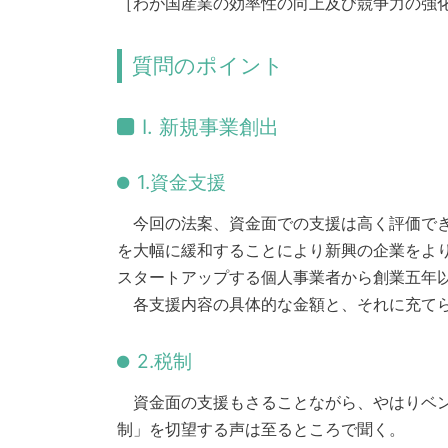
［わが国産業の効率性の向上及び競争力の強
質問のポイント
I. 新規事業創出
1.資金支援
今回の法案、資金面での支援は高く評価でき
を大幅に緩和することにより新興の企業をより
スタートアップする個人事業者から創業五年
各支援内容の具体的な金額と、それに充てら
2.税制
資金面の支援もさることながら、やはりベン
制」を切望する声は至るところで聞く。