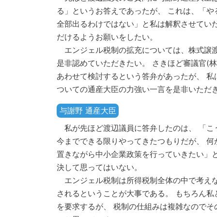
る」というお答えであったが、 これは、「や
全部出るわけではない」と私は解釈させていた
だけるようお願いをしたい。
エンジェル税制の拡充については、株式譲渡
是非認めていただきたい。 さきほど審議官(
あわせて検討するという答弁があったが、 私
ついての通産大臣の力強い一言を是非いただ
与謝野 通産大臣
私が先ほど渡辺議員に答弁したのは、 「こ
今までできる限りやってきたつもりだが、 何
置きながら中小企業政策を行っていきたい」と
決して思ってはいない。
エンジェル税制は所得税制全体の中で考えな
されるということが大事である。 もちろん私
を要求するが、 税制の仕組みは複雑なのでそ