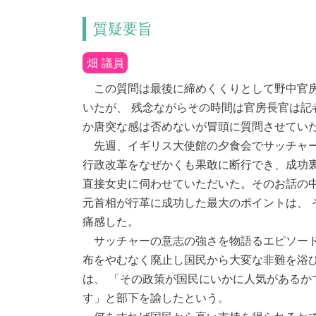
質疑要旨
畑 議員
この質問は最後に締めくくりとして野中官房
いたが、 残念ながらその時間は官房長官は記
か唐突な感は否めないが冒頭に質問させてい
先週、イギリス大使館の夕食会でサッチャー
行政改革をなぜかくも果敢に断行でき、成功
直接女史に伺わせていただいた。そのお話の中
元首相が行革に成功した最大のポイントは、 
痛感した。
サッチャーの意志の強さを物語るエピソード
布をやむなく廃止し国民から大変な非難を浴び
は、 「その政策が国民にいかに人気があるか
す」と部下を諭したという。