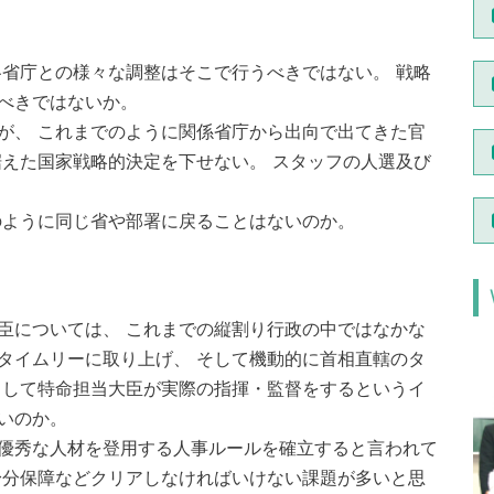
各省庁との様々な調整はそこで行うべきではない。 戦略
べきではないか。
が、 これまでのように関係省庁から出向で出てきた官
据えた国家戦略的決定を下せない。 スタッフの人選及び
のように同じ省や部署に戻ることはないのか。
臣については、 これまでの縦割り行政の中ではなかな
タイムリーに取り上げ、 そして機動的に首相直轄のタ
として特命担当大臣が実際の指揮・監督をするというイ
いのか。
優秀な人材を登用する人事ルールを確立すると言われて
身分保障などクリアしなければいけない課題が多いと思