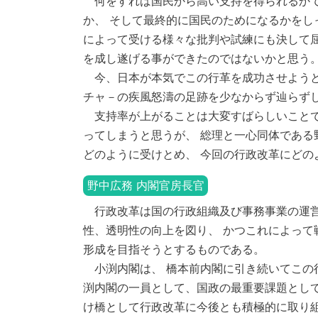
何をすれば国民から高い支持を得られるかで
か、 そして最終的に国民のためになるかをし
によって受ける様々な批判や試練にも決して屈
を成し遂げる事ができたのではないかと思う
今、日本が本気でこの行革を成功させようと
チャ－の疾風怒濤の足跡を少なからず辿らずし
支持率が上がることは大変すばらしいことで
ってしまうと思うが、 総理と一心同体である
どのように受けとめ、 今回の行政改革にどの
野中広務 内閣官房長官
行政改革は国の行政組織及び事務事業の運営
性、透明性の向上を図り、 かつこれによって
形成を目指そうとするものである。
小渕内閣は、 橋本前内閣に引き続いてこの
渕内閣の一員として、国政の最重要課題として
け橋として行政改革に今後とも積極的に取り組