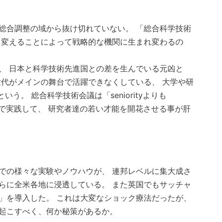
総合調整の域から抜け切れていない。 「総合科学技術
と変えることによって戦略的な機関に生まれ変わるの
、 日本と科学技術先進国との差を生んでいる元凶と
世代がメインの舞台で活躍できなくしている、 大学や研
だという。 総合科学技術会議は「seniorityよりも
人事面で実践して、 研究者達の若い才能を開花させる事が肝
での様々な実験やノウハウが、 連邦レベルに集大成さ
さらに全米各地に浸透している。 また英国でもサッチャ
」を導入した。 これは大変なショック療法だったが、
起こすべく、何か秘策があるか。