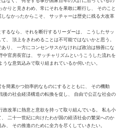
はなく、 何をする事が国家百年の大計に沿っているの
っかりと見きわめ、常にそれを果敢に断行し、 そのこと
しなかったからこそ、 サッチャーは歴史に残る大改革
。
するなら、それを断行するリーダーは、 こうしたサッ
て、 頂上をきわめることは不可能ではないかと思う。
あり、 一方にコンセンサスがなければ政治は独善にな
野中官房長官は、 サッチャリズムというこうした流れを
ような意気込みで取り組まれているか伺いたい。
を簡素かつ効率的なものにするとともに、 その機動
戦後の社会経済構造の転換を促し、 自由で公正な社会の
行政改革に熱意と意欲を持って取り組んでいる。 私も小
、 二十一世紀に向けたわが国の経済社会の繁栄へのか
み、 その推進のために全力を尽くしていきたい。