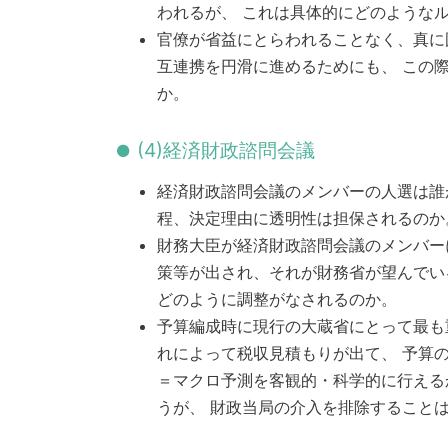
われるが、 これは具体的にどのような
官僚が省益にとらわれることなく、真に
互連携を円滑に進めるためにも、 この
か。
(4)経済財政諮問会議
経済財政諮問会議のメンバーの人選は誰
程、決定理由に透明性は担保されるのか
財務大臣が経済財政諮問会議のメンバー
策等が出され、それが財務省が望んでい
どのように調整がなされるのか。
予算編成時に現行の大蔵省にとって最も
れによって税収見積もりが出て、 予算
＝マクロ予測を客観的・科学的に行える
うが、 財政当局の介入を排除すること