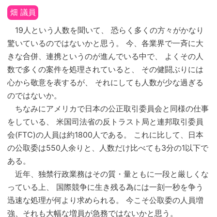
畑 議員
19人という人数を聞いて、 恐らく多くの方々がかなり
驚いているのではないかと思う。 今、各業界で一斉に大
きな合併、連携というのが進んでいる中で、 よくその人
数で多くの案件を処理されていると、 その健闘ぶりには
心から敬意を表するが、 それにしても人数が少な過ぎる
のではないか。
ちなみにアメリカで日本の公正取引委員会と同様の仕事
をしている、 米国司法省の反トラスト局と連邦取引委員
会(FTC)の人員は約1800人である。 これに比して、日本
の公取委は550人余りと、人数だけ比べても3分の1以下で
ある。
近年、独禁行政業務はその質・量ともに一段と厳しくな
っている上、 国際競争に生き残る為には一刻一秒を争う
迅速な処理が何より求められる。 今こそ公取委の人員増
強、それも大幅な増員が急務ではないかと思う。