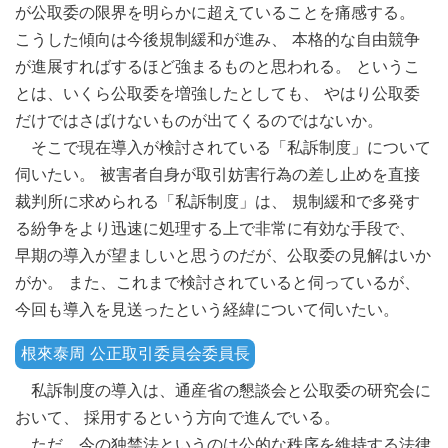
が公取委の限界を明らかに超えていることを痛感する。
こうした傾向は今後規制緩和が進み、 本格的な自由競争
が進展すればするほど強まるものと思われる。 というこ
とは、いくら公取委を増強したとしても、 やはり公取委
だけではさばけないものが出てくるのではないか。
そこで現在導入が検討されている「私訴制度」について
伺いたい。 被害者自身が取引妨害行為の差し止めを直接
裁判所に求められる「私訴制度」は、 規制緩和で多発す
る紛争をより迅速に処理する上で非常に有効な手段で、
早期の導入が望ましいと思うのだが、公取委の見解はいか
がか。 また、これまで検討されていると伺っているが、
今回も導入を見送ったという経緯について伺いたい。
根來泰周 公正取引委員会委員長
私訴制度の導入は、通産省の懇談会と公取委の研究会に
おいて、 採用するという方向で進んでいる。
ただ、今の独禁法というのは公的な秩序を維持する法律