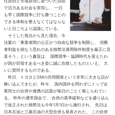
任原則と市場原理に基づいた自由
で活力ある社会を実現し、 一日
も早く国際競争に打ち勝つことの
できる体制を整えなくてはならな
いと日ごろより認識している。
そうした視点から見た場合、今
法案の「事業者間の公正かつ自由な競争を制限し、 消費
者利益を損なう恐れのある独禁法適用除外制度を厳正に見
直そう」という趣旨は、 国際競争・協調時代を迎えたわ
が国が目指すあるべき姿に誠に合致したものといえ、 大
いに賛同するものである。
昨日、トヨタとGMの共同開発という非常に大きな話が
舞い込んできたが、昨今、 国内国外を問わずにトップ企
業同士の合併や連携の話題が毎日のごとく報じられてい
る。 昨年の通常国会で、 合併の基準緩和などを盛り込ん
で改正された独禁法も今年1月1日から施行され、 先日は
日本石油と三菱石油の大型合併も発表された。 この合併