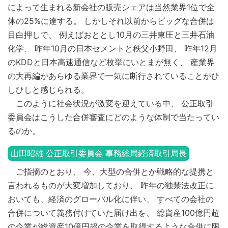
によって生まれる新会社の販売シェアは当然業界1位で全
体の25%に達する。 しかしそれ以前からビッグな合併は
目白押しで、 例えばおととし10月の三井東圧と三井石油
化学、 昨年10月の日本セメントと秩父小野田、 昨年12月
のKDDと日本高速通信など枚挙にいとまが無く、 産業界
の大再編があらゆる業界で一気に断行されていることがひ
しひしと感じられる。
このように社会状況が激変を迎えている中、 公正取引
委員会はこうした合併審査にどのような体制で当たってい
るのか。
山田昭雄 公正取引委員会 事務総局経済取引局長
ご指摘のとおり、 今、大型の合併とか戦略的な提携と
言われるものが大変増加しており、 昨年の独禁法改正に
おいても、経済のグローバル化に伴い、 すべての会社の
合併について義務付けていた届け出を、 総資産100億円超
の企業が総資産10億円超の企業を取得するような合併に限