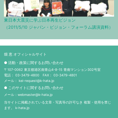
東日本大震災に学ぶ日本再生ビジョン
（2011/5/10 ジャパン・ビジョン・フォーラム講演資料）
畑 恵 オフィシャルサイト
● 活動・政策に関するお問い合わせ
〒107-0062 東京都港区南青山4-8-15 青南マンション302号室
電話： 03-3479-4800 FAX： 03-3479-4801
メール： kei-request@k-hata.jp
● このサイトに関するお問い合わせ
メール：webmaster@k-hata.jp
当サイトに掲載されている文章・写真等の許可なき 複製・使用を禁じ
ます。 k-hata.jp