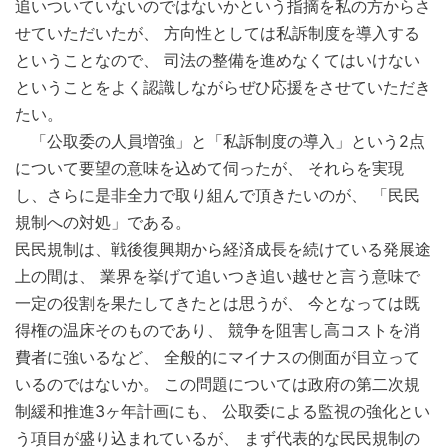
追いついていないのではないかという指摘を私の方からさ
せていただいたが、 方向性としては私訴制度を導入する
ということなので、 司法の整備を進めなくてはいけない
ということをよく認識しながらぜひ応援をさせていただき
たい。
「公取委の人員増強」と「私訴制度の導入」という2点
について要望の意味を込めて伺ったが、 それらを実現
し、さらに是非全力で取り組んで頂きたいのが、 「民民
規制への対処」である。
民民規制は、戦後復興期から経済成長を続けている発展途
上の間は、 業界を挙げて追いつき追い越せと言う意味で
一定の役割を果たしてきたとは思うが、 今となっては既
得権の温床そのものであり、 競争を阻害し高コストを消
費者に強いるなど、 全般的にマイナスの側面が目立って
いるのではないか。 この問題については政府の第二次規
制緩和推進3ヶ年計画にも、 公取委による監視の強化とい
う項目が盛り込まれているが、 まず代表的な民民規制の