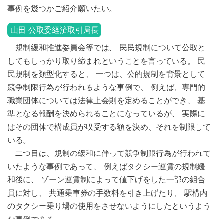
事例を幾つかご紹介願いたい。
山田 公取委経済取引局長
規制緩和推進委員会等では、 民民規制について公取と
してもしっかり取り締まれということを言っている。 民
民規制を類型化すると、 一つは、公的規制を背景として
競争制限行為が行われるような事例で、 例えば、専門的
職業団体については法律上会則を定めることができ、 基
準となる報酬を決められることになっているが、 実際に
はその団体で構成員が収受する額を決め、それを制限して
いる。
二つ目は、規制の緩和に伴って競争制限行為が行われて
いたような事例であって、 例えばタクシー運賃の規制緩
和後に、 ゾーン運賃制によって値下げをした一部の組合
員に対し、 共通乗車券の手数料を引き上げたり、 駅構内
のタクシー乗り場の使用をさせないようにしたというよう