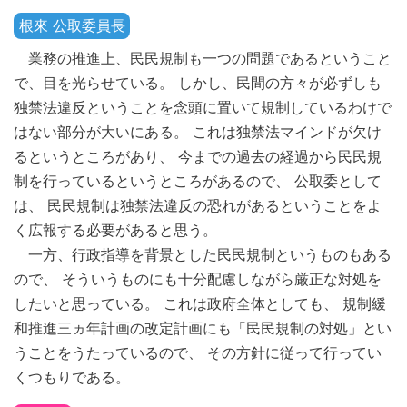
根來 公取委員長
業務の推進上、民民規制も一つの問題であるということ
で、目を光らせている。 しかし、民間の方々が必ずしも
独禁法違反ということを念頭に置いて規制しているわけで
はない部分が大いにある。 これは独禁法マインドが欠け
るというところがあり、 今までの過去の経過から民民規
制を行っているというところがあるので、 公取委として
は、 民民規制は独禁法違反の恐れがあるということをよ
く広報する必要があると思う。
一方、行政指導を背景とした民民規制というものもある
ので、 そういうものにも十分配慮しながら厳正な対処を
したいと思っている。 これは政府全体としても、 規制緩
和推進三ヵ年計画の改定計画にも「民民規制の対処」とい
うことをうたっているので、 その方針に従って行ってい
くつもりである。