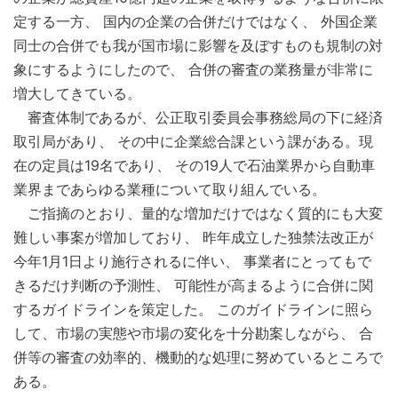
定する一方、 国内の企業の合併だけではなく、 外国企業
同士の合併でも我が国市場に影響を及ぼすものも規制の対
象にするようにしたので、 合併の審査の業務量が非常に
増大してきている。
審査体制であるが、公正取引委員会事務総局の下に経済
取引局があり、 その中に企業総合課という課がある。現
在の定員は19名であり、 その19人で石油業界から自動車
業界まであらゆる業種について取り組んでいる。
ご指摘のとおり、量的な増加だけではなく質的にも大変
難しい事案が増加しており、 昨年成立した独禁法改正が
今年1月1日より施行されるに伴い、 事業者にとってもで
きるだけ判断の予測性、 可能性が高まるように合併に関
するガイドラインを策定した。 このガイドラインに照ら
して、市場の実態や市場の変化を十分勘案しながら、 合
併等の審査の効率的、機動的な処理に努めているところで
ある。