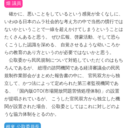
畑 議員
確かに、悪いことをしているという感覚が全くなしに、
いわゆる日本のムラ社会的な考え方の中で当然の慣行では
ないかということで一線を超えかけてしまうということは
たくさんあると思う。 ぜひ広報、啓蒙活動、そして恐ら
くこうした認識を深める、 自覚させるような幼いころか
らの教育のあり方というのが必要ではないかと思う。
公取委から民民規制について対処していただくのはもち
ろんであるが、 総理の諮問機関である経済審議会の民民
規制作業部会がまとめた報告書の中に、 官民双方から独
立して、かつ法によって定められた第三者監視機関であ
る、 「国内版OTO(市場開放問題苦情処理体制)」の設置
が提唱されているが、 こうした官民双方から独立した機
関が設置された場合、 公取委としてはこれに対しどのよ
うな協力体制をとるのか。
根來 公取委員長