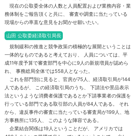
現在の公取委全体の人数と人員配置および業務内容・業
務体制をご報告頂くと共に、 審査や調査に当たっている
現場からの率直な意見をお聞かせ願いたい。
山田 公取委経済取引局長
規制緩和の推進と競争政策の積極的な展開ということは
一体的なものであると考えており、 人員については、平
成11年度予算で審査部門を中心に9人の新規増員が認めら
れ、 事務総局全体では558人となった。
これを部門別に見ると、官房が75人、経済取引局が144
人であるが、 この経済取引局のうち、 下請法や景品表示
法というような消費者保護であるとか下請事業者の保護を
行っている部門である取引部の人員が84人である。 それ
から、違反事件の審査に当たっている審査局が199人、地
方事務所に135人、 このような陣容である。
企業結合関係は19人ということだが、 アメリカでは