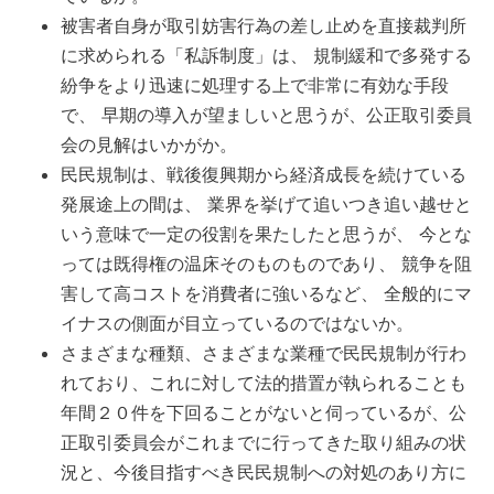
被害者自身が取引妨害行為の差し止めを直接裁判所
に求められる「私訴制度」は、 規制緩和で多発する
紛争をより迅速に処理する上で非常に有効な手段
で、 早期の導入が望ましいと思うが、公正取引委員
会の見解はいかがか。
民民規制は、戦後復興期から経済成長を続けている
発展途上の間は、 業界を挙げて追いつき追い越せと
いう意味で一定の役割を果たしたと思うが、 今とな
っては既得権の温床そのものものであり、 競争を阻
害して高コストを消費者に強いるなど、 全般的にマ
イナスの側面が目立っているのではないか。
さまざまな種類、さまざまな業種で民民規制が行わ
れており、これに対して法的措置が執られることも
年間２０件を下回ることがないと伺っているが、公
正取引委員会がこれまでに行ってきた取り組みの状
況と、今後目指すべき民民規制への対処のあり方に