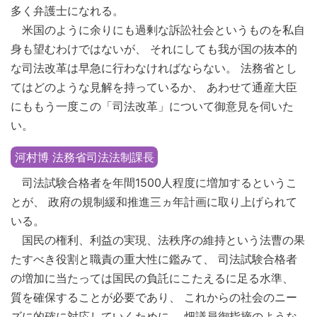
多く弁護士になれる。
米国のように余りにも過剰な訴訟社会というものを私自
身も望むわけではないが、 それにしても我が国の抜本的
な司法改革は早急に行わなければならない。 法務省とし
てはどのような見解を持っているか、 あわせて通産大臣
にももう一度この「司法改革」について御意見を伺いた
い。
河村博 法務省司法法制課長
司法試験合格者を年間1500人程度に増加するというこ
とが、 政府の規制緩和推進三ヵ年計画に取り上げられて
いる。
国民の権利、利益の実現、法秩序の維持という法曹の果
たすべき役割と職責の重大性に鑑みて、 司法試験合格者
の増加に当たっては国民の負託にこたえるに足る水準、
質を確保することが必要であり、 これからの社会のニー
ズに的確に対応していくために、 畑議員御指摘のような