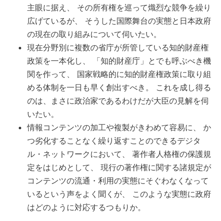
主眼に据え、 その所有権を巡って熾烈な競争を繰り
広げているが、 そうした国際舞台の実態と日本政府
の現在の取り組みについて伺いたい。
現在分野別に複数の省庁が所管している知的財産権
政策を一本化し、 「知的財産庁」とでも呼ぶべき機
関を作って、 国家戦略的に知的財産権政策に取り組
める体制を一日も早く創出すべき。 これを成し得る
のは、まさに政治家であるわけだが大臣の見解を伺
いたい。
情報コンテンツの加工や複製がきわめて容易に、 か
つ劣化することなく繰り返すことのできるデジタ
ル・ネットワークにおいて、 著作者人格権の保護規
定をはじめとして、 現行の著作権に関する諸規定が
コンテンツの流通・利用の実態にそぐわなくなって
いるという声をよく聞くが、 このような実態に政府
はどのように対応するつもりか。