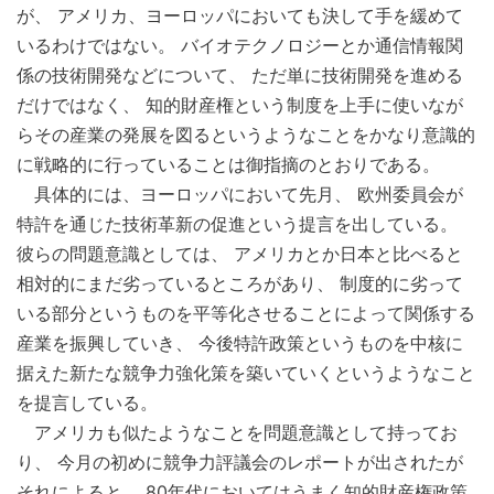
が、 アメリカ、ヨーロッパにおいても決して手を緩めて
いるわけではない。 バイオテクノロジーとか通信情報関
係の技術開発などについて、 ただ単に技術開発を進める
だけではなく、 知的財産権という制度を上手に使いなが
らその産業の発展を図るというようなことをかなり意識的
に戦略的に行っていることは御指摘のとおりである。
具体的には、ヨーロッパにおいて先月、 欧州委員会が
特許を通じた技術革新の促進という提言を出している。
彼らの問題意識としては、 アメリカとか日本と比べると
相対的にまだ劣っているところがあり、 制度的に劣って
いる部分というものを平等化させることによって関係する
産業を振興していき、 今後特許政策というものを中核に
据えた新たな競争力強化策を築いていくというようなこと
を提言している。
アメリカも似たようなことを問題意識として持ってお
り、 今月の初めに競争力評議会のレポートが出されたが
それによると、 80年代においてはうまく知的財産権政策