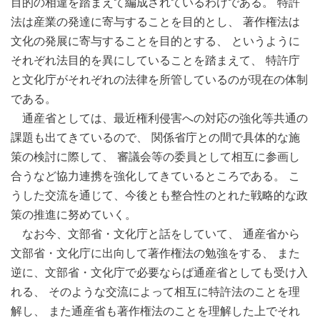
目的の相違を踏まえて編成されているわけである。 特許
法は産業の発達に寄与することを目的とし、 著作権法は
文化の発展に寄与することを目的とする、 というように
それぞれ法目的を異にしていることを踏まえて、 特許庁
と文化庁がそれぞれの法律を所管しているのが現在の体制
である。
通産省としては、最近権利侵害への対応の強化等共通の
課題も出てきているので、 関係省庁との間で具体的な施
策の検討に際して、 審議会等の委員として相互に参画し
合うなど協力連携を強化してきているところである。 こ
うした交流を通じて、今後とも整合性のとれた戦略的な政
策の推進に努めていく。
なお今、文部省・文化庁と話をしていて、 通産省から
文部省・文化庁に出向して著作権法の勉強をする、 また
逆に、文部省・文化庁で必要ならば通産省としても受け入
れる、 そのような交流によって相互に特許法のことを理
解し、 また通産省も著作権法のことを理解した上でそれ