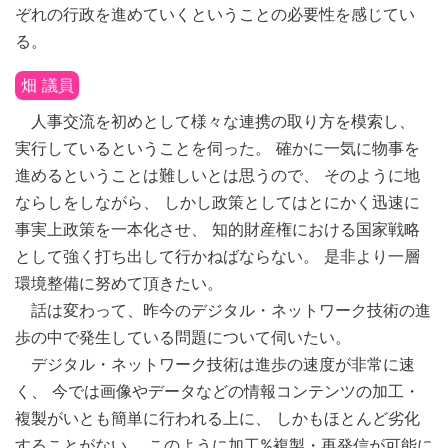
ぞれの行政を進めていくということの必要性を感じてい
る。
畑 議員
人事交流を初めとして様々な連携の取り方を模索し、
実行しているということを伺った。 確かに一気に物事を
進めるということは難しいとは思うので、 そのように地
ならしをしながら、 しかし政策としてはとにかく迅速に
事実上政策を一本化させ、 知的財産権における国家戦略
として強く打ち出して行かねばならない。 是非より一層
環境整備に努めて頂きたい。
話は変わって、昨今のデジタル・ネットワーク技術の進
歩の中で発生している問題について伺いたい。
デジタル・ネットワーク技術は進歩の速度が非常に速
く、 今では画像やデータなどの情報コンテンツの加工・
複製がいとも簡単に行われる上に、 しかもほとんど劣化
することがない。 このように加工%複製・再発信が可能に