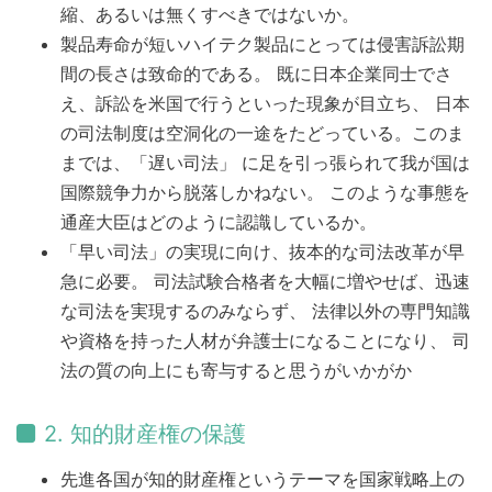
縮、あるいは無くすべきではないか。
製品寿命が短いハイテク製品にとっては侵害訴訟期
間の長さは致命的である。 既に日本企業同士でさ
え、訴訟を米国で行うといった現象が目立ち、 日本
の司法制度は空洞化の一途をたどっている。このま
までは、「遅い司法」 に足を引っ張られて我が国は
国際競争力から脱落しかねない。 このような事態を
通産大臣はどのように認識しているか。
「早い司法」の実現に向け、抜本的な司法改革が早
急に必要。 司法試験合格者を大幅に増やせば、迅速
な司法を実現するのみならず、 法律以外の専門知識
や資格を持った人材が弁護士になることになり、 司
法の質の向上にも寄与すると思うがいかがか
2. 知的財産権の保護
先進各国が知的財産権というテーマを国家戦略上の