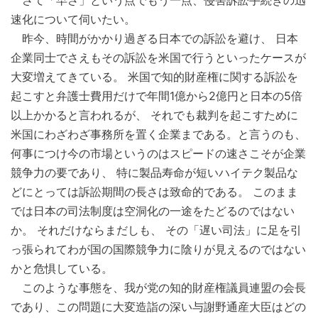
速化について伺いたい。
昨今、時間がかかり過ぎる日本での訴訟を避け、 日本
企業同士でさえもその訴訟を米国で行うといったケースが
大変増えてきている。 米国で知的財産権に関する訴訟を
起こすと弁護士費用だけで年間1億から2億円と日本の5倍
以上かかると言われるが、 それでも裁判を起こすために
米国にわざわざ事務所を置く企業まである。と言うのも、
何事につけ今の市場というのはスピードの速さこそが企業
競争力の要であり、 特に製品寿命が短いハイテク製品な
どにとっては訴訟期間の長さは致命的である。 このまま
では日本の司法制度は空洞化の一途をたどるのではない
か。 それだけならまだしも、 その「遅い司法」に足を引
っ張られてわが国の国際競争力に陰りが見えるのではない
かと危惧している。
このような事態を、我が党の知的財産権議員連盟の会長
であり、この問題に大変造詣の深い与謝野通産大臣はどの