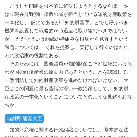
こうした問題を根本的に解決しようとするならば、 や
はり現在分野別に複数の省が担当している知的財産政策を
一本化し、 仮にであるが「知的財産庁」とでも呼ぶべき
機関を設置して戦略的かつ迅速に取り組むべきではない
か。 ただそういう組織の枠組みを根底から見直すという
課題については、 それを提案し、実行して行くのはわれ
われ政治家の役割である。
そのためには、国会議員が知的財産こそ21世紀における
わが国の経済産業の原動力であるということを認識して、
一致団結して知的財産政策を進めなければいけない。 大
臣はこの問題に最も造詣の深い一政治家として、 知的財
産政策の一本化ということについてどのような見解をお持
ちか。
与謝野 通産大臣
知的財産権に関する行政組織については、 基本的な法