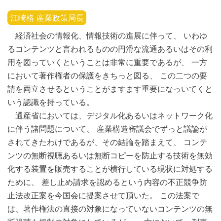
江崎格 産業政策局長
経済社会の情報化、情報技術の進展に伴って、 いわゆ
るコンテンツと言われるものの円滑な流通あるいはその利
用を図っていくということは非常に重要であるが、 一方
において著作権者の保護をきちっと図る、 この二つの要
請を両立させるということがますます重要になっいてくと
いう認識を持っている。
通産省においては、デジタル化あるいはネットワーク化
に伴う諸問題について、 産業構造審議会でずっと議論が
されてきたわけであるが、その結論を踏まえて、 コンテ
ンツの無断視聴あるいは無断コピーを防止する技術を無効
化する装置を販売することが横行している現状に対処する
ために、 差し止め請求を認めるという内容の不正競争防
止法改正案を今国会に提案させて頂いた。 この法案で
は、著作権法の直接の対象になっていないコンテンツの無