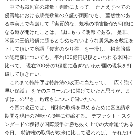
中でも裁判官の裁量・判断によって、 たとえすべての
侵害地における販売数量の立証が困難でも、 蓋然性のあ
る事実まで考慮して「実質的な」規模の損害賠償が可能に
なる道が開けたことは、 誠にもって朗報である。 是非、
米国の三倍賠償に勝るとも劣らないような勇気ある裁定を
下して頂いて所謂「侵害のやり得」を一掃し、 損害賠償
の認定額についても、平均100億円規模といわれる米国に
比べて、 現在200分の1程度に過ぎないわが国の現状を打
破して頂きたい。
これまで特許庁は特許法の改正に当たって、「広く強く
早い保護」 をそのスローガンに掲げていたと思うが、ま
ずはこの早さ、迅速さについて伺いたい。
今回の改正では、 権利の取得を早めるために審査請求
期間を現行の7年から3年に短縮する。 デファクト・スタ
ンダードの獲得が国際競争に勝ち抜く上での大命題である
今日、 特許権の取得が欧米に比して遅れれば、 それだけ