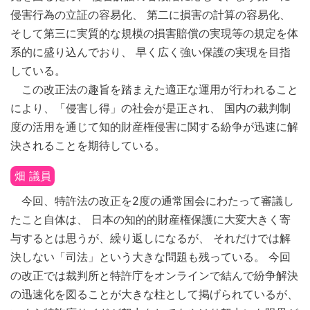
侵害行為の立証の容易化、 第二に損害の計算の容易化、
そして第三に実質的な規模の損害賠償の実現等の規定を体
系的に盛り込んでおり、 早く広く強い保護の実現を目指
している。
この改正法の趣旨を踏まえた適正な運用が行われること
により、「侵害し得」の社会が是正され、 国内の裁判制
度の活用を通じて知的財産権侵害に関する紛争が迅速に解
決されることを期待している。
畑 議員
今回、特許法の改正を2度の通常国会にわたって審議し
たこと自体は、 日本の知的的財産権保護に大変大きく寄
与するとは思うが、繰り返しになるが、 それだけでは解
決しない「司法」という大きな問題も残っている。 今回
の改正では裁判所と特許庁をオンラインで結んで紛争解決
の迅速化を図ることが大きな柱として掲げられているが、