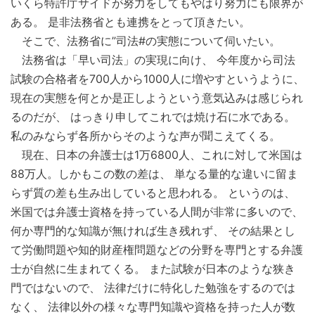
いくら特許庁サイドが努力をしてもやはり努力にも限界が
ある。 是非法務省とも連携をとって頂きたい。
そこで、法務省に”司法#の実態について伺いたい。
法務省は「早い司法」の実現に向け、 今年度から司法
試験の合格者を700人から1000人に増やすというように、
現在の実態を何とか是正しようという意気込みは感じられ
るのだが、 はっきり申してこれでは焼け石に水である。
私のみならず各所からそのような声が聞こえてくる。
現在、日本の弁護士は1万6800人、これに対して米国は
88万人。しかもこの数の差は、 単なる量的な違いに留ま
らず質の差も生み出していると思われる。 というのは、
米国では弁護士資格を持っている人間が非常に多いので、
何か専門的な知識が無ければ生き残れず、 その結果とし
て労働問題や知的財産権問題などの分野を専門とする弁護
士が自然に生まれてくる。 また試験が日本のような狭き
門ではないので、 法律だけに特化した勉強をするのでは
なく、 法律以外の様々な専門知識や資格を持った人が数