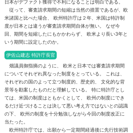
日本がデファクト獲得で不利になることは明白である。
従って、審査請求期間の短縮は当然の措置であるが、欧
米諸国と比べた場合、 欧州特許庁は２年、米国は特許制
度が日本とは違うが審査請求期間自体が無い。 なぜ今
回、期間を短縮したにもかかわらず、 欧米より長い3年と
いう期間に設定したのか。
伊佐山建志 特許庁長官
畑議員御指摘のように、 欧米と日本では審査請求期間
についてそれぞれ異なった制度をとっている。 これは、
それぞれの国のよって立つ制度的、歴史的、 文化的な背
景等を勘案したものだと理解している。 特に特許庁とし
ては、米国の制度はともかくとして、 欧州の制度にでき
るだけ近づけることは決して悪い考え方ではないとの認識
の下、 欧州の制度を十分勉強しながら今回の制度改正に
当たった。
欧州特許庁では、出願から一定期間経過後に先行技術調