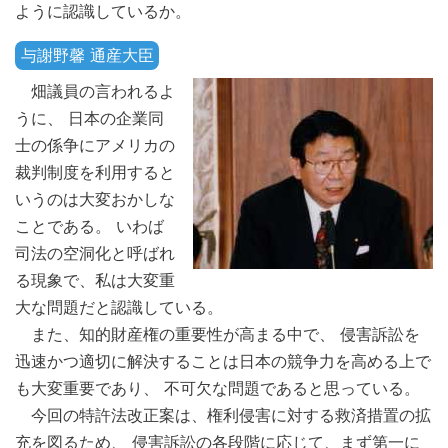
ように認識しているか。
与謝野馨 通産大臣
畑議員の言われるよ
うに、 日本の企業同
士の係争にアメリカの
裁判制度を利用すると
いうのは大変おかしな
ことである。 いわば
司法の空洞化と呼ばれ
る現象で、私は大変重
大な問題だと認識している。
また、知的財産権の重要性が高まる中で、 侵害訴訟を
迅速かつ適切に解決することは日本の競争力を高める上で
も大変重要であり、 不可欠な問題であると思っている。
今回の特許法改正案は、権利侵害に対する救済措置の拡
充を図るため、 侵害訴訟の各段階に応じて、まず第一に