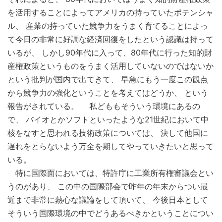
を活用することによってアメリカの持っていたポテンシャ
ル、 産業の持っていた競争力をうまく育てることによっ
て今日の非常に好調な経済回復をしたという認識は持って
いるが、 しかし90年代に入って、80年代に行った知的財
産権政策というものをうまく活用していないのではないか
という批判が国内で出てきて、 早急にもう一度この観点
から競争力の強化ということを考えてはどうか、 という
報告がされている。 私どももそういう環境にあるの
で、 バイオとかソフトといったような21世紀において中
核をなすと思われる技術政策については、 決して他国に
遅れをとらないよう万全を期してやっていきたいと思って
いる。
特に国際面においては、特許庁に工業所有権審議会とい
うのがあり、 この中の国際部会で昨年の年末からつい最
近まで非常に熱心な議論をして頂いて、 今後日本として
そういう国際環境の中でどうあるべきかということについ