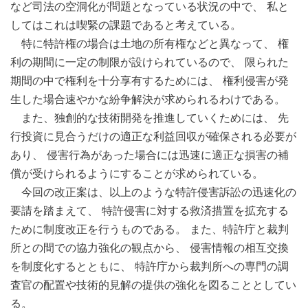
など司法の空洞化が問題となっている状況の中で、 私と
してはこれは喫緊の課題であると考えている。
特に特許権の場合は土地の所有権などと異なって、 権
利の期間に一定の制限が設けられているので、 限られた
期間の中で権利を十分享有するためには、 権利侵害が発
生した場合速やかな紛争解決が求められるわけである。
また、独創的な技術開発を推進していくためには、 先
行投資に見合うだけの適正な利益回収が確保される必要が
あり、 侵害行為があった場合には迅速に適正な損害の補
償が受けられるようにすることが求められている。
今回の改正案は、以上のような特許侵害訴訟の迅速化の
要請を踏まえて、 特許侵害に対する救済措置を拡充する
ために制度改正を行うものである。 また、特許庁と裁判
所との間での協力強化の観点から、 侵害情報の相互交換
を制度化するとともに、 特許庁から裁判所への専門の調
査官の配置や技術的見解の提供の強化を図ることとしてい
る。