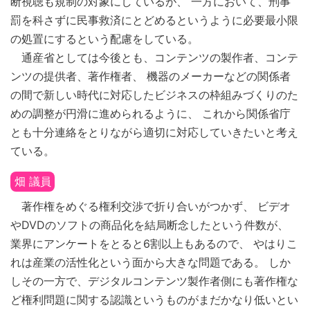
断視聴も規制の対象にしているが、 一方において、刑事
罰を科さずに民事救済にとどめるというように必要最小限
の処置にするという配慮をしている。
通産省としては今後とも、コンテンツの製作者、コンテ
ンツの提供者、著作権者、 機器のメーカーなどの関係者
の間で新しい時代に対応したビジネスの枠組みづくりのた
めの調整が円滑に進められるように、 これから関係省庁
とも十分連絡をとりながら適切に対応していきたいと考え
ている。
畑 議員
著作権をめぐる権利交渉で折り合いがつかず、 ビデオ
やDVDのソフトの商品化を結局断念したという件数が、
業界にアンケートをとると6割以上もあるので、 やはりこ
れは産業の活性化という面から大きな問題である。 しか
しその一方で、デジタルコンテンツ製作者側にも著作権な
ど権利問題に関する認識というものがまだかなり低いとい