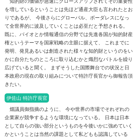
知的財の価値が急速にクローズアップされてその重要性
を増しているということは先ほど通産大臣も言われたとお
りであるが、 今後さらにグローバル、ボーダレスになっ
て全世界的に波及していくことは必至だと予想される。
既に、バイオとか情報通信の分野では先進各国が知的財産
権というテーマを国家戦略の主眼に据えて、 これまでに
発明、発見あるいは創造された様々な知的財というのをい
かに自分たちのところに取り込むかと熾烈なバトルを繰り
広げていると聞く。 まずそうした国際舞台での状況と日
本政府の現在の取り組みについて特許庁長官から御報告頂
きたい。
伊佐山 特許庁長官
畑議員御指摘のように、 今や世界の市場でそれぞれの
企業家が競争するような環境になっている。 日本は日本
として自らの強い部分というものを今後いかに強めていく
かということは当然の課題として私どもも認識している