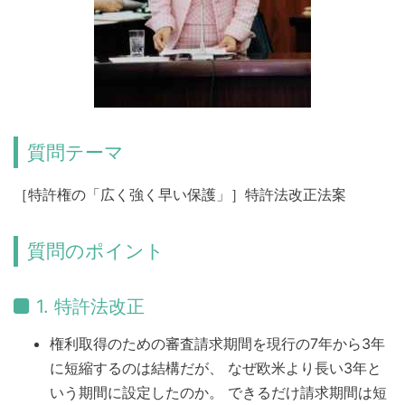
質問テーマ
［特許権の「広く強く早い保護」］特許法改正法案
質問のポイント
1. 特許法改正
権利取得のための審査請求期間を現行の7年から3年
に短縮するのは結構だが、 なぜ欧米より長い3年と
いう期間に設定したのか。 できるだけ請求期間は短