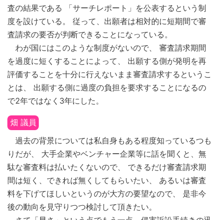
査の結果である 「サーチレポート」を公表するという制
度を設けている。 従って、出願者は相対的に短期間で審
査請求の要否が判断できることになっている。
わが国にはこのような制度がないので、 審査請求期間
を過度に短くすることによって、 出願する側が発明を再
評価することを十分に行えないまま審査請求するというこ
とは、 出願する側に過度の負担を要求することになるの
で2年ではなく3年にした。
畑 議員
過去の背景については私自身もある程度知っているつも
りだが、 大手企業やベンチャー企業等に話を聞くと、無
駄な審査料は払いたくないので、 できるだけ審査請求期
間は短く、できれば無くしてもらいたい、 あるいは審査
料を下げてほしいというのが大方の要望なので、 是非今
後の動向を見守りつつ検討して頂きたい。
さて「早さ」という点でもう一点、侵害訴訟手続きの迅