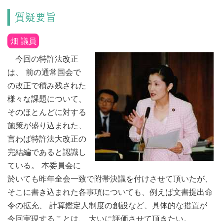
質疑要旨
畑 議員
今回の特許法改正
は、 前の通常国会で
の改正で積み残された
様々な課題について、
そのほとんどに対する
施策が盛り込まれた、
言わば特許法大改正の
完結編であると認識し
ている。 本委員会に
於いても昨年全会一致で附帯決議を付けさせて頂いたが、
そこに書き込まれた各事項についても、例えば文書提出命
令の拡充、 計算鑑定人制度の創設など、具体的な措置が
今回実現することは、 大いに評価させて頂きたい。