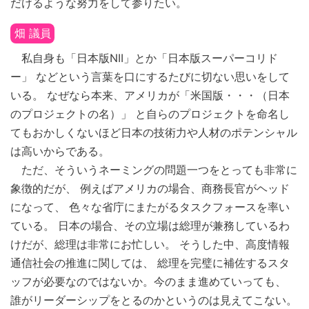
だけるような努力をして参りたい。
畑 議員
私自身も「日本版NII」とか「日本版スーパーコリド
ー」 などという言葉を口にするたびに切ない思いをして
いる。 なぜなら本来、アメリカが「米国版・・・（日本
のプロジェクトの名）」 と自らのプロジェクトを命名し
てもおかしくないほど日本の技術力や人材のポテンシャル
は高いからである。
ただ、そういうネーミングの問題一つをとっても非常に
象徴的だが、 例えばアメリカの場合、商務長官がヘッド
になって、 色々な省庁にまたがるタスクフォースを率い
ている。 日本の場合、その立場は総理が兼務しているわ
けだが、総理は非常にお忙しい。 そうした中、高度情報
通信社会の推進に関しては、 総理を完璧に補佐するスタ
ッフが必要なのではないか。今のまま進めていっても、
誰がリーダーシップをとるのかというのは見えてこない。