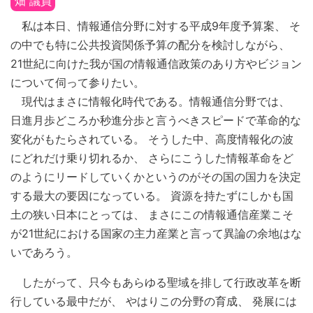
畑 議員
私は本日、情報通信分野に対する平成9年度予算案、 そ
の中でも特に公共投資関係予算の配分を検討しながら、
21世紀に向けた我が国の情報通信政策のあり方やビジョン
について伺って参りたい。
現代はまさに情報化時代である。情報通信分野では、
日進月歩どころか秒進分歩と言うべきスピードで革命的な
変化がもたらされている。 そうした中、高度情報化の波
にどれだけ乗り切れるか、 さらにこうした情報革命をど
のようにリードしていくかというのがその国の国力を決定
する最大の要因になっている。 資源を持たずにしかも国
土の狭い日本にとっては、 まさにこの情報通信産業こそ
が21世紀における国家の主力産業と言って異論の余地はな
いであろう。
したがって、只今もあらゆる聖域を排して行政改革を断
行している最中だが、 やはりこの分野の育成、 発展には