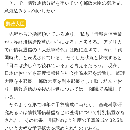
そこで、情報通信分野を率いていく郵政大臣の御所見、
意気込みをお伺いしたい。
郵政大臣
先程からご指摘頂いている通り、 私も「情報通信産業
が世界経済構造改革の中心になる」と考える。 アメリカ
では情報通信の「大競争時代」は既に過ぎて、 今は「戦
国時代」と表現されている。 そうした状況と比較すると
「日本は少し立ち後れている」と言えるだろう。 現在、
日本においても高度情報通信社会推進本部を設置し、総理
大臣を本部長、 郵政大臣を副本部長として取り組んでお
り、情報通信の今後の推進については、 閣議で協議して
いる。
そのような形で昨年の予算編成に当たり、 基礎科学研
究あるいは情報通信基盤などの整備について特別措置がな
された。 その結果、 郵政省は今年度の予算編成で32.5%
という大幅な予算拡大を認められたのである。