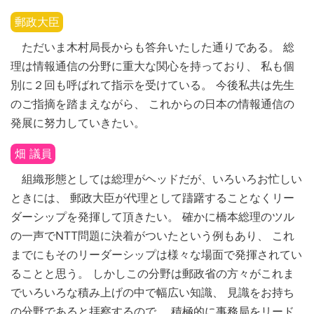
郵政大臣
ただいま木村局長からも答弁いたした通りである。 総
理は情報通信の分野に重大な関心を持っており、 私も個
別に２回も呼ばれて指示を受けている。 今後私共は先生
のご指摘を踏まえながら、 これからの日本の情報通信の
発展に努力していきたい。
畑 議員
組織形態としては総理がヘッドだが、いろいろお忙しい
ときには、 郵政大臣が代理として躊躇することなくリー
ダーシップを発揮して頂きたい。 確かに橋本総理のツル
の一声でNTT問題に決着がついたという例もあり、 これ
までにもそのリーダーシップは様々な場面で発揮されてい
ることと思う。 しかしこの分野は郵政省の方々がこれま
でいろいろな積み上げの中で幅広い知識、 見識をお持ち
の分野であると拝察するので、 積極的に事務局をリード