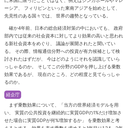
に米国に限ったことではなく、例えばシンガポールやマレ
ーシア、 フィリピンといった東南アジアを始めとして、
先見性のある国々では、 世界の趨勢となっている。
確か4年前、日本の総合経済対策の中においても、 政府
部内では従来の社会資本に対してより効果の高いと思われ
る新社会資本をめぐり、 議論が展開されたと聞いてい
る。 その際、情報通信分野への投資が有力候補として検
討されたはずだが、 今はどのようにそれを認識していら
っしゃるのか。 そしてこの分野のGDPを押し上げる乗数
効果であるが、 現在のところ、どの程度と見てらっしゃ
るのか。
経企庁
まず乗数効果について、「当方の世界経済モデルを用
い、 実質の公共投資を継続的に実質GDPの1%だけ増加さ
せた場合に実質GDPが何%増加するか」 を乗数効果と考