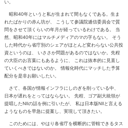
い。
昭和40年というと私が生まれて間もなくである。生ま
れたばかりの赤ん坊が、 こうして参議院逓信委員会で質
問をさせて頂くらいの年月が経っているわけである。 当
然、昭和40年にはマルチメディアのマの字もない。 そう
した時代から省庁別のシェアがほとんど変わらない公共投
資というのは、 いささか問題があるのではないか。先程
の大臣のお言葉にもあるように、 これは抜本的に見直し
ていくべきではないのか。 情報化時代にマッチした予算
配分を是非お願いしたい。
さて、各国が情報インフラにしのぎを削っている中、
日本が遅れをとってはならない。 先程、ゴア副大統領が
提唱したNIIの話を例に引いたが、 私は日本版NIIと言える
ようなものを早急に提案し、実現して頂きたい。
このためには、やはり各省庁を横断的に管轄できるタス