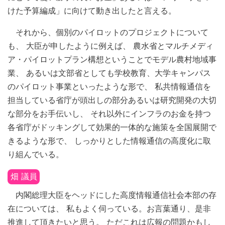
けた予算編成」に向けて動き出したと言える。
それから、個別のパイロットのプロジェクトについて
も、 大臣が申したように例えば、 農水省とマルチメディ
ア・パイロットプラン構想ということでモデル農村地域事
業、 あるいは文部省としても学校教育、大学キャンパス
のパイロット事業といったような形で、 私共情報通信を
担当している省庁が頭出しの部分あるいは研究開発の大切
な部分をお手伝いし、 それ以外にインフラのお金を持つ
各省庁がドッキングして効果的一体的な施策を全国展開で
きるような形で、 しっかりとした情報通信の高度化に取
り組んでいる。
畑 議員
内閣総理大臣をヘッドにした高度情報通信社会本部の存
在については、 私もよく伺っている。お言葉通り、是非
推進して頂きたいと思う。 ただこれは広報の問題かもし