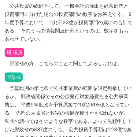
公共投資の総額として、 一般会計の歳出を経常部門と
投資部門に分けた場合の投資部門の数字をお答えする。 9
年度予算において、11兆7123億が投資部門の歳出の合計で
ある。 そのうちの情報関連部分というのは、数字をもち
あわせていない。
畑 議員
郵政省の方、こちらのことに関してよろしければ。
郵政省
予算総則の第七条で公共事業費の範囲を限定列挙してい
るが、 郵政省関係でその公債発行対象経費たる公共事業
費は、 平成9年度政府予算原案で10兆2695億となってい
る。 先程の大蔵省と数字の根拠が違うかも知れないが、
私共の調べではそのような数字である。よって先程申し上
げた郵政省の837億のうち、 公共投資予算額は228億であ