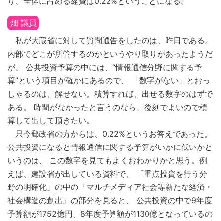
り、全体に占める経費は0.22%ということになる。
畑 議員
私が大蔵省に対して質問通告をしたのは、昨日である。
内部でどこが所管するのかというやり取りがあったようだ
が、 公共投資予算の中には、“情報通信分野に関する予
算”という項目が確かにあるので、 「数字がない」とおっ
しゃるのは、解せない。積算すれば、出せる数字のはずで
ある。 時間がなかったと言うのなら、後刻でよいので積
算して出して頂きたい。
只今郵政省の方からは、0.22%というお答えであった。
公共投資になると情報通信に関する予算がいかに低いかと
いうのは、 この数字を見てもよくおわかりかと思う。例
えば、建設省が出している資料で、 「重点投資を行う分
野の明確化」の中の『マルチメディア社会等新たな経済・
社会構造の創出』の部分を見ると、 公共投資の中で9年度
予算額が1752億円、8年度予算額が1130億となっているの