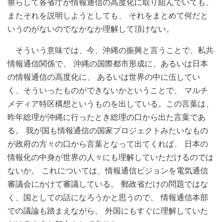
垂らして各省庁が情報通信の高度化に取り組んでいても、
またそれを説明しようとしても、 それをまとめて何だと
いうのがないのでなかなか理解して頂けない。
そういう意味では、今、沖縄の振興と言うことで、私共
情報通信関係で、 沖縄の国際都市形成に、あるいは日本
の情報通信の高度化に、 あるいは世界の中に伍してい
く、そういったものができないかということで、 マルチ
メディア特区構想というものを出している。この言葉は、
昨年総理が沖縄に行ったとき総理の口から出た言葉であ
る。 我が国も情報通信の国家プロジェクトみたいなもの
が政府の方々の口から言葉となって出てくれば、 日本の
情報化の中身が世界の人々にも理解していただけるのでは
ないか。 これについては、情報通信ビジョンを電気通信
審議会にかけて審議している。 郵政省だけの問題ではな
く、国としての話になろうかと思うので、 情報通信本部
での議論も踏まえながら、 外国にもすぐに理解していた