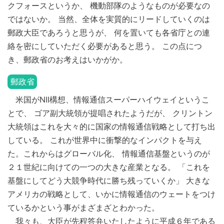
クフォースというか、 機動部隊のようなものが必要なの
ではないか。 当然、全体を実質的にリードしていくのは
郵政大臣であろうと思うが、 何を置いても各省庁との連
絡を密にしていただく必要があると思う。 この点につ
き、郵政省のお考えはいかがか。
郵政省
米国がNII構想、情報通信スーパーハイウェイというこ
とで、 ゴア副大統領が提唱されたようだが、 クリントン
大統領はこれを大々的に国家の情報通信戦略として打ち出
している。 これが世界中に衝撃的なインパクトを与え
た。これからはグローバル化、 情報通信基盤というのが
２１世紀に向けての一つの大きな産業となる。 「これを
基盤にしてどう大競争時代に勝ち残っていくか」 大きな
アメリカの戦略として、いかに情報通信のウェートをつけ
ているかという事がまざまざとわかった。
我々も、大臣が先程答弁いたしたように平成６年である