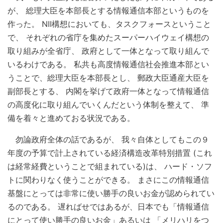
が、 総理大臣を本部長とする情報通信本部というものを
作った。 NII構想においても、タスクフォースということ
で、 それぞれの省庁を集めたスーパーハイウェイ構想の
取り組みが全省庁、 政府として一体となって取り組んで
いるわけである。 私共も高度情報通信社会推進本部とい
うことで、総理大臣を本部長とし、 郵政大臣通産大臣を
副部長とする、 内閣を挙げて政府一体となって情報通信
の高度化に取り組んでいくんだという体制を整えて、 準
備を着々と進めておる状況である。
勿論政府全体の話であるが、 我々自体としてもこの９
年度の予算で計上されている経済構造改革特別措置 (これ
は経常経費ということで組まれている)は、 ハード・ソフ
トに関わりなく使うことができる。 まさにこの情報通信
基盤にとっては非常に使い勝手の良いお金が認められてい
るのである。 遅ればせではあるが、日本でも「情報通信
にとって使い勝手の良いお金」あるいは 「メリハリをつ