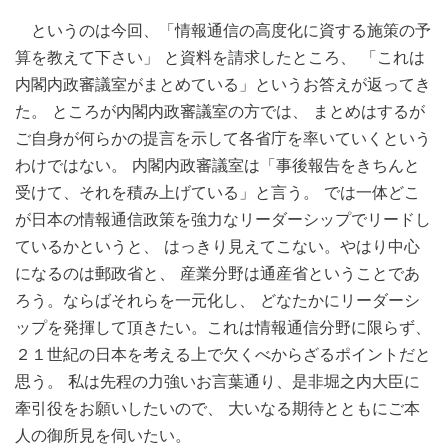
というのは今回、「情報通信の高度化に資する施策の予
算を教えて下さい」 と資料を請求したところ、 「これは
内閣内政審議室がまとめている」というお答えが返ってき
た。 ところが内閣内政審議室の方では、 まとめはするが
ご自身が何らかの提言を示して各省庁を率いていくという
わけではない。 内閣内政審議室は「事後報告をきちんと
受けて、それを積み上げている」と言う。 では一体どこ
が日本の情報通信政策を強力なリーダーシップでリードし
ているかというと、 はっきり見えてこない。やはり中心
になるのは郵政省と、 産業分野は通産省ということであ
ろう。ならばそれらを一元化し、 どなたかにリーダーシ
ップを発揮して頂きたい。これは情報通信分野に限らず、
２１世紀の日本を考える上で欠くべからざるポイントだと
思う。 私は先程の力強いお言葉通り、是非堀之内大臣に
牽引役をお願いしたいので、 大いなる期待とともにご本
人の御所見を伺いたい。