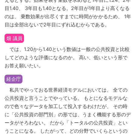
えるとする。効果を表す乗数を求めると1年目に1.24、2年
目1.40、 3年目も1.40となる。2年目が1年目より高くなる
のは、 乗数効果が出尽くすまでに時間がかかるため、 1年
目は全部出ないで2年目にずれ込むからである。
畑 議員
では、1.20から1.40という数値は一般の公共投資と比較
してどのような評価になるのか。 高い、低いという形で
お答え願いたい。
経企庁
私共でやっておる世界経済モデルにおいては、 全ての
公共投資と言うことでやっている。 もとになるモデルな
ので色々なデータを加工して投入するわけだが、 その時
に「公共投資の部門別」の形では、うまく機能する形のデ
ータがそろわない。 だから「トータルの公共投資」とい
うことになる。 したがって、どの分野でいくらというの