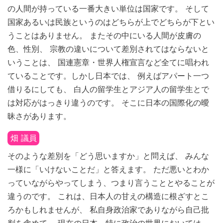
の人間が持っている一番大きい単位は国家です。 そして
国家あるいは民族というのはどちらが上でどちらが下とい
うことはありません。 またその中にいる人間が皮膚の
色、性別、 宗教の違いについて差別されてはならないと
いうことは、 国連憲章・世界人権宣言など全てに唱われ
ていることです。しかし日本では、 例えばアパート一つ
借りるにしても、 白人の留学生とアジア人の留学生とで
は対応がはっきり違うのです。 そこに日本の国際化の曖
昧さがあります。
畑 議員
そのような差別を「どう思いますか」と問えば、 みんな
一様に「いけないことだ」と答えます。 ただ悪いとわか
っていながらやってしまう、つまり言うこととやることが
違うのです。 これは、日本人の甘えの構造に根ざすとこ
ろかもしれませんが、 私自身政治家でありながら自己批