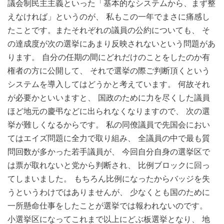
議会制民主主義といった「基本的なシステムから、まず整
えなければ」というのが、 私もこの一年でまさに痛感し
たことです。またそれぞれの議員の公約についても、 そ
の達成度が次の選挙にあまり反映されないという問題があ
ります。 自分の任期の間にどれだけのことをしたのか有
権者の方に公開して、 それで選挙の際ご判断頂くという
システムを導入してはどうかと考えています。 何故それ
が必要かといいますと、 国政のために力を尽くした議員
ほど地元の慶弔などに出られなくなりますので、 次の選
挙が難しくなるからです。 私の同僚議員で先国会におい
てはエイズ問題に全力で取り組み、 全議員の中で最も質
問回数が多かった若手議員が、 今回自分自身の選挙区で
は票が取れないと党から判断され、 比例ブロックに回っ
てしまいました。 もちろん比例になったからバッジを失
うというわけではありませんが、 少なくとも国のために
一所懸命仕事をしたことが選挙では報われないのです。
小選挙区になってこれまで以上にどぶ板選挙となり、 地