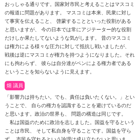
おっしゃる通りです。国家対市民と考えることはマスコミ
の報道に問題があります。 マスコミは本来、民衆に対し
て事実を伝えること、 啓蒙することといった役割がある
と思いますが、 今の日本では常にアジテーター的な役割
だけしか果たしてないような気がします。 昔のマスコミ
は権力による様々な圧力に対して抵抗し戦いましたが、
戦後は逆にマスコミが権力を持つようになりました。それ
にも拘わらず、 彼らは自分達がペンによる権力者である
ということを知らないように見えます。
畑 議員
「影響力は持ちたい。でも、責任は負いたくない。」とい
うことで、 自らの権力を認識することを避けているのだ
と思います。政治の世界も、 問題の構造は同じです。
私は国益のために政治を志しました。国益を守るという
ことは市民、 そして私自身を守ることです。国益を守ら
ず、 市民を守れるという論理は成り立たないと思いま