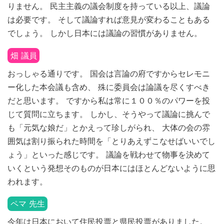
りません。 民主主義の議会制度を持っている以上、議論
は必要です。 そして議論すれば意見が変わることもある
でしょう。 しかし日本には議論の習慣がありません。
畑 議員
おっしゃる通りです。 国会は言論の府ですからセレモニ
ー化した本会議も含め、 殊に委員会は論議を尽くすべき
だと思います。 ですから私は常に１００％のパワーを投
じて質問に立ちます。 しかし、そうやって議論に挑んで
も「元気な娘だ」とかえって珍しがられ、 大体の会の雰
囲気は割り振られた時間を「とりあえずこなせばいいでし
ょう」といった感じです。 議論を戦わせて物事を決めて
いくという発想そのものが日本にはほとんどないように思
われます。
ペマ 先生
今年は日本において住民投票と県民投票がありました。