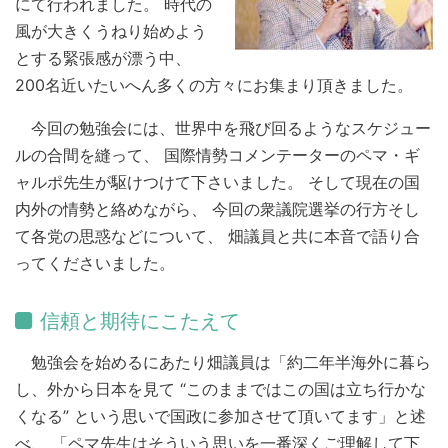
にて行われました。 時代の
風が大きくうねり始めよう
とする緊張感が漂う中、
200名近いたいへん多くの方々にお集まり頂きました。
今回の勉強会には、世界中を飛び回るようなスケジュー
ルの合間を縫って、 国際情勢コメンテーターのペマ・ギ
ャルポ先生が駆けつけて下さいました。 そして現在の国
内外の情勢と絡めながら、 今回の衆議院選挙の行方そし
て各党の思惑などについて、 畑議員と共に本音で語り合
ってくださいました。
信頼と期待にこたえて
勉強会を始めるにあたり畑議員は「約二年半海外に暮ら
し、外から日本を見て “このままではこの国は立ち行かな
くなる” という思いで国政に参加させて頂いてます」と述
べ、 「ペマ先生はそういう思いを一番深くご理解して下