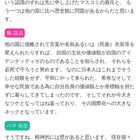
いう認識のずれは先に申し上げたマスコミの責任と、 も
う一つは他の国に比べ歴史観に問題があるからだと思いま
す。
畑 議員
他の国に侵略されて言葉や名前あるいは（民族）衣装等を
変えられたりすれば、 自国の文化や価値観が自国のアイ
デンティティそのものであることを知らされ、 それらを
必死で守ろうと努めます。 なのに日本人はこれまでそう
した経験をせず、平和にやって来られた、 希有なそして
幸せな民族である為に自分自身の価値観とか座標軸を持た
ずに暮らしてきてしまったのです。 そしてそれが今大き
なツケとなってはね返っており、 その国際化への大きな
ネックとなっています。
ペマ 先生
そうですね。精神的には壁があると思います。 現在個々