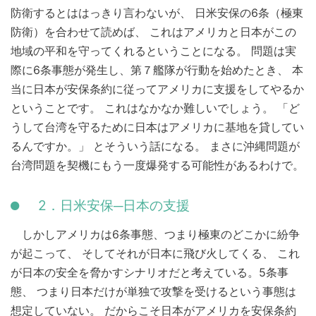
防衛するとははっきり言わないが、 日米安保の6条（極東
防衛）を合わせて読めば、 これはアメリカと日本がこの
地域の平和を守ってくれるということになる。 問題は実
際に6条事態が発生し、第７艦隊が行動を始めたとき、 本
当に日本が安保条約に従ってアメリカに支援をしてやるか
ということです。 これはなかなか難しいでしょう。 「ど
うして台湾を守るために日本はアメリカに基地を貸してい
るんですか。」 とそういう話になる。 まさに沖縄問題が
台湾問題を契機にもう一度爆発する可能性があるわけで。
2．日米安保─日本の支援
しかしアメリカは6条事態、つまり極東のどこかに紛争
が起こって、 そしてそれが日本に飛び火してくる、 これ
が日本の安全を脅かすシナリオだと考えている。5条事
態、 つまり日本だけが単独で攻撃を受けるという事態は
想定していない。 だからこそ日本がアメリカを安保条約