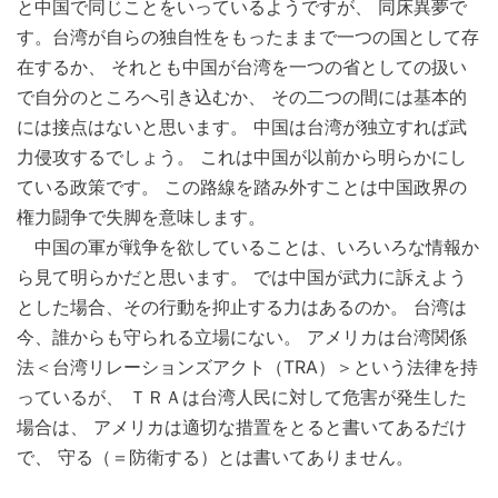
と中国で同じことをいっているようですが、 同床異夢で
す。台湾が自らの独自性をもったままで一つの国として存
在するか、 それとも中国が台湾を一つの省としての扱い
で自分のところへ引き込むか、 その二つの間には基本的
には接点はないと思います。 中国は台湾が独立すれば武
力侵攻するでしょう。 これは中国が以前から明らかにし
ている政策です。 この路線を踏み外すことは中国政界の
権力闘争で失脚を意味します。
中国の軍が戦争を欲していることは、いろいろな情報か
ら見て明らかだと思います。 では中国が武力に訴えよう
とした場合、その行動を抑止する力はあるのか。 台湾は
今、誰からも守られる立場にない。 アメリカは台湾関係
法＜台湾リレーションズアクト（TRA）＞という法律を持
っているが、 ＴＲＡは台湾人民に対して危害が発生した
場合は、 アメリカは適切な措置をとると書いてあるだけ
で、 守る（＝防衛する）とは書いてありません。