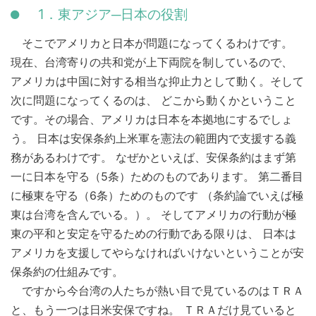
1．東アジア─日本の役割
そこでアメリカと日本が問題になってくるわけです。
現在、台湾寄りの共和党が上下両院を制しているので、
アメリカは中国に対する相当な抑止力として動く。そして
次に問題になってくるのは、 どこから動くかということ
です。その場合、アメリカは日本を本拠地にするでしょ
う。 日本は安保条約上米軍を憲法の範囲内で支援する義
務があるわけです。 なぜかといえば、安保条約はまず第
一に日本を守る（5条）ためのものであります。 第二番目
に極東を守る（6条）ためのものです （条約論でいえば極
東は台湾を含んでいる。）。 そしてアメリカの行動が極
東の平和と安定を守るための行動である限りは、 日本は
アメリカを支援してやらなければいけないということが安
保条約の仕組みです。
ですから今台湾の人たちが熱い目で見ているのはＴＲＡ
と、もう一つは日米安保ですね。 ＴＲＡだけ見ていると