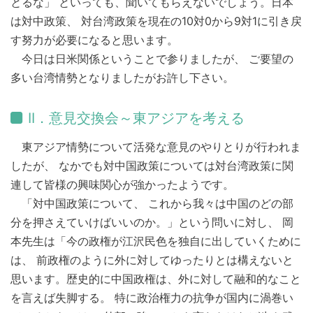
とるな」 といっても、聞いてもらえないでしょう。日本
は対中政策、 対台湾政策を現在の10対0から9対1に引き戻
す努力が必要になると思います。
今日は日米関係ということで参りましたが、 ご要望の
多い台湾情勢となりましたがお許し下さい。
II．意見交換会～東アジアを考える
東アジア情勢について活発な意見のやりとりが行われま
したが、 なかでも対中国政策については対台湾政策に関
連して皆様の興味関心が強かったようです。
「対中国政策について、 これから我々は中国のどの部
分を押さえていけばいいのか。」という問いに対し、 岡
本先生は「今の政権が江沢民色を独自に出していくために
は、 前政権のように外に対してゆったりとは構えないと
思います。歴史的に中国政権は、外に対して融和的なこと
を言えば失脚する。 特に政治権力の抗争が国内に渦巻い