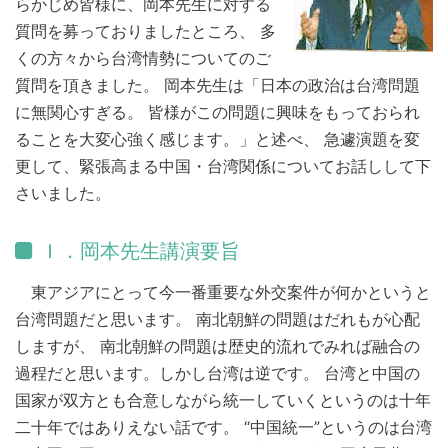
らかじめ皆様に、岡本先生に対する
質問を募っておりましたところ、 多
くの方々から台湾情勢についてのご
質問を頂きました。 岡本先生は「日本の政治は台湾問題
に無関心すぎる。 皆様がこの問題に興味をもっておられ
ることを大変心強く感じます。」と述べ、 急遽演題を変
更して、緊張高まる中国・台湾関係についてお話しして下
さいました。
Ｉ．岡本先生講演要旨
東アジアにとって今一番重要な外交案件が何かというと
台湾問題だと思います。 南北朝鮮の問題はだれもが心配
しますが、 南北朝鮮の問題は歴史的流れでみれば融合の
過程だと思います。しかし台湾は逆です。 台湾と中国の
国家が双方とも合意しながら統一していくというのは十年
二十年ではありえない話です。 “中国統一”というのは台湾