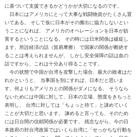
に基づいて支援できるかどうかが大切になるのです。
日本にはアメリカにとって大事な戦闘物資がたくさん置
いてある。 そして仮に日本がその搬出に協力しないとい
うことになれば、 アメリカのオペレーションを日本が妨
害するということになる。 その時には日米関係は破綻し
ます。所詮経済の話（貿易摩擦） で国家の関係が断絶す
ることは考えられませんが、 しかし安全保障の話は血の
話ですから、これは十分あり得ることです。
今の状態で中国が台湾を攻撃した場合、最大の敗者はだ
れかというと、 当事国を別にすれば、日本だと思いま
す。何よりもアメリカとの関係がダメになる。 そうなら
ないためには中国に対して、日本の立場、態度をきちっと
表明し、 台湾に対しては「ちょっと待て」と諌めていく
ことが大切だと思います。 諫めると言っても、そのため
には日台間の信頼関係が必要です。 残念ながら、今の日
本政府の対台湾政策ではいくら台湾に「せっかちな行動を