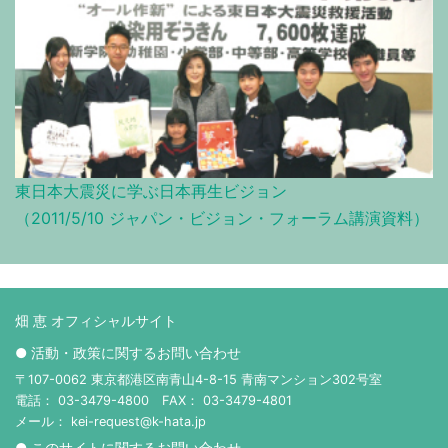
東日本大震災に学ぶ日本再生ビジョン
（2011/5/10 ジャパン・ビジョン・フォーラム講演資料）
畑 恵 オフィシャルサイト
● 活動・政策に関するお問い合わせ
〒107-0062 東京都港区南青山4-8-15 青南マンション302号室
電話： 03-3479-4800 FAX： 03-3479-4801
メール： kei-request@k-hata.jp
● このサイトに関するお問い合わせ