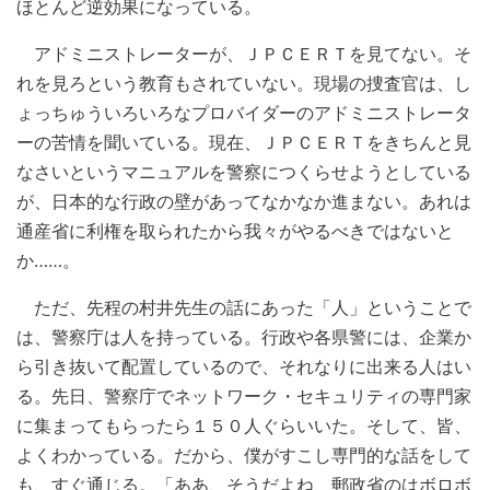
ほとんど逆効果になっている。
アドミニストレーターが、ＪＰＣＥＲＴを見てない。そ
れを見ろという教育もされていない。現場の捜査官は、し
ょっちゅういろいろなプロバイダーのアドミニストレータ
ーの苦情を聞いている。現在、ＪＰＣＥＲＴをきちんと見
なさいというマニュアルを警察につくらせようとしている
が、日本的な行政の壁があってなかなか進まない。あれは
通産省に利権を取られたから我々がやるべきではないと
か……。
ただ、先程の村井先生の話にあった「人」ということで
は、警察庁は人を持っている。行政や各県警には、企業か
ら引き抜いて配置しているので、それなりに出来る人はい
る。先日、警察庁でネットワーク・セキュリティの専門家
に集まってもらったら１５０人ぐらいいた。そして、皆、
よくわかっている。だから、僕がすこし専門的な話をして
も、すぐ通じる。「ああ、そうだよね、郵政省のはボロボ