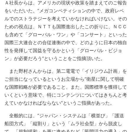
Ａ社長からは、アメリカの現状や政策を踏まえてのご報告
をいただいた。”メガコンペティションの中で、政府レベ
ルでのストラテジーを考えていかなければいけない。その
ための視点は、ＮＴＴも国際進出したこの折りに、ＮＣＣ
も含めて「グローバル・ワン」や「コンサート」といった
国際三大連合との合従連衡の中で、どのように日本の独自
性を発揮して国益を守るかという「グローバル・ビジョ
ン」が必要だろう”ということをご指摘頂いた。
また野村さんからは、第二電電で「イリジウム計画」を
ご担当になっているというお立場から”衛星に関して明確
な国際戦略が必要であること、また、国際標準を獲得して
いくという意味で、特にコンテンツについてはきちんと考
えていかなければならない”というご指摘があった。
全般的には、”ジャパン・システムは「横並び」「護送
船団方式」「縦割り」という「ムラ社会型」から脱皮し
て、「規制緩和」を更に進めるなど「民間活力の導入」の