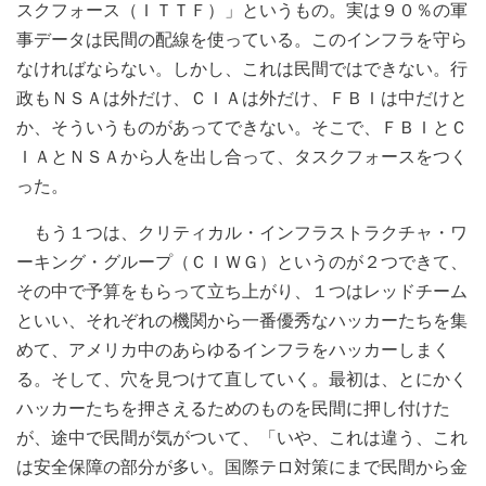
スクフォース（ＩＴＴＦ）」というもの。実は９０％の軍
事データは民間の配線を使っている。このインフラを守ら
なければならない。しかし、これは民間ではできない。行
政もＮＳＡは外だけ、ＣＩＡは外だけ、ＦＢＩは中だけと
か、そういうものがあってできない。そこで、ＦＢＩとＣ
ＩＡとＮＳＡから人を出し合って、タスクフォースをつく
った。
もう１つは、クリティカル・インフラストラクチャ・ワ
ーキング・グループ（ＣＩＷＧ）というのが２つできて、
その中で予算をもらって立ち上がり、１つはレッドチーム
といい、それぞれの機関から一番優秀なハッカーたちを集
めて、アメリカ中のあらゆるインフラをハッカーしまく
る。そして、穴を見つけて直していく。最初は、とにかく
ハッカーたちを押さえるためのものを民間に押し付けた
が、途中で民間が気がついて、「いや、これは違う、これ
は安全保障の部分が多い。国際テロ対策にまで民間から金