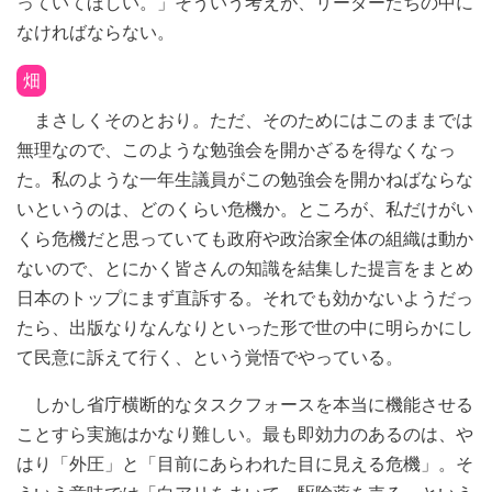
っていてほしい。」そういう考えが、リーダーたちの中に
なければならない。
畑
まさしくそのとおり。ただ、そのためにはこのままでは
無理なので、このような勉強会を開かざるを得なくなっ
た。私のような一年生議員がこの勉強会を開かねばならな
いというのは、どのくらい危機か。ところが、私だけがい
くら危機だと思っていても政府や政治家全体の組織は動か
ないので、とにかく皆さんの知識を結集した提言をまとめ
日本のトップにまず直訴する。それでも効かないようだっ
たら、出版なりなんなりといった形で世の中に明らかにし
て民意に訴えて行く、という覚悟でやっている。
しかし省庁横断的なタスクフォースを本当に機能させる
ことすら実施はかなり難しい。最も即効力のあるのは、や
はり「外圧」と「目前にあらわれた目に見える危機」。そ