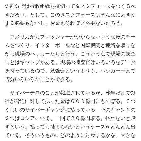
の部分では行政組織を横切ってタスクフォースをつくるべ
きだろう。そして、このタスクフォースはそんなに大きく
する必要もないし、お金もそれほど必要ないだろう。
アメリカからプレッシャーがかからないような形のチー
ムをつくり、インターポールなど国際機関と連絡を取りな
がら現場のハッカーたちと行う。こういう点で現場の捜査
官とはギャップがある。現場の捜査官はいろいろなデータ
を持っているので、勉強会というよりも、ハッカー一人で
随分いろいろなことができる。
サイバーテロのことが報道されているが、昨年だけで銀
行が脅迫に対して払った金は６００億円にものぼる。６つ
くらいのサイバーギャングに払っている。そのギャングの
２つはロシアにいて、一回で２０億円取る。払わないと殺
すという。払っても捕まらないというケースがどんどん出
ている。そういうものにどのように対策するかを、大きな