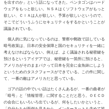
を出すのか」という話になってきた。ペンタゴンはハード
ウェアをもっと欲しい。ＮＳＡはくソフトウェアがもっと
欲しい、ＣＩＡは人が欲しい、予算が欲しいというので、
そこでどういうふうにセキュリティをするかということが
議論されている。
個人的に気になっているのは、警察や郵政で話している
暗号政策は、日本の安全保障と国のセキュリティを一緒に
考えなければならない。例えば、よく議論される秘密鍵を
預けるというアイデアでは、秘密鍵を一箇所に預けると、
アメリカがそのままパクって日本を完全に金魚鉢にしよう
というためのタスクフォースができている。この件に関し
て、一番の敵はアメリカだと思っている。
ゴアの話の中でいい話はたくさんあるが、一番の曲者が
「暗号」と「情報管理」に関することだと思う。ＯＥＣＤ
の会合にもいろいろ出ているが、何をしたいかというと、
「自分たちが面倒を見るから、インターネットも含めて皆