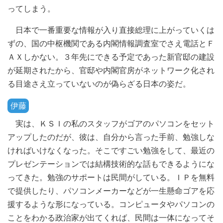
ってしまう。
日本で一番重要な情報が入り直接総理に上がっていくは
ずの、国の中枢機関である内閣情報調査室でさえ電話とＦ
ＡＸしかない。３年先にできる予定であった新官邸の建設
が延期されたから、官邸や内閣官房がネットワーク化され
る目途さえ立っていないのが偽らざる日本の姿だ。
伊藤
実は、ＫＳＩの私のスタッフがゴアのパソコンをセット
アップしたのだが、彼は、自分から言った手前、勉強しな
ければいけなくなった。そこですごい勉強をして、最近の
プレゼンテーションでは結構技術的な話もできるようにな
ってきた。勉強のサポートは民間がしている。ＩＰを無料
で提供したり、パソコンメーカーなどが一生懸命ゴアを応
援するような形になっている。コンピュータやパソコンの
ことをわかる政治家が出てくれば、民間は一体になってそ