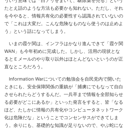
ういう意味では「白アリをまいて、駆除薬を売る」という
たとえ話のような方法も必要かも知れない。ただし、それ
を今やると、情報共有化の必要性すら認識されていないの
で「これは大変だ。こんな危険なものなら使うのは止めよ
う」という話になってしまう。
いまの霞ケ関は、インフラはかなり進んできて「霞ケ関
WAN」も今年初めに完成した。しかし、活用の現状とな
るとＥメールのやり取り以外はほとんどないというのが正
直なところだろう。
Information Warについての勉強会を自民党内で開いた
ときにも、安全保障関係の重鎮が「捕虜にでもなって自白
させられたらどうするんだ。一兵卒まで情報を全部知らせ
る必要がどこにあるか」といった発言をすると、皆「なる
ほど、たしかに情報の共有化やコンピュータネットワーク
化は危険だな」ということでコンセンサスができてしま
う。余りにも、基礎的な知識が足りないので、やぶ蛇にな