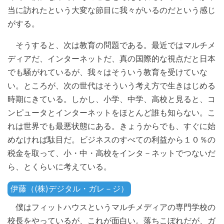
当に訪れたという大変な節目に我々がいるのだという感じ
がする。
そうすると、次は教育の問題である。最近ではマルチメ
ディアだ、インターネットだ、真の国際的な視点だと日本
でも騒がれているが、我々はそういう教育を受けていな
い。ところが、次の世代はそういう考え方で生きはじめる
時期にきている。しかし、小学、中学、高校と見ると、コ
ンピュータとインターネットをほとんど誰も知らない。こ
れは世界でも最悪状態にある。きょうからでも、すぐに始
めなければ駄目だ。ビジネスのすべての利益から１０％の
税金を取って、小・中・高校をインタ－ネットでつないだ
ら、とくらいに考えている。
伊藤（(株)デジタル・ガレ－ジ）
僕はフィットハウスというマルチメディアの専門学校の
校長をやっているが、これが面白い。落ちこぼれだが、ガ