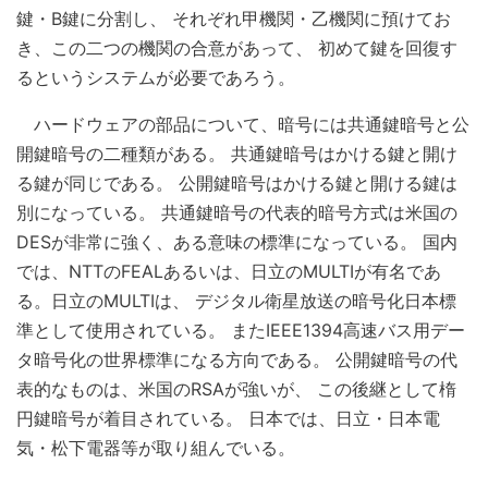
鍵・B鍵に分割し、 それぞれ甲機関・乙機関に預けてお
き、この二つの機関の合意があって、 初めて鍵を回復す
るというシステムが必要であろう。
ハードウェアの部品について、暗号には共通鍵暗号と公
開鍵暗号の二種類がある。 共通鍵暗号はかける鍵と開け
る鍵が同じである。 公開鍵暗号はかける鍵と開ける鍵は
別になっている。 共通鍵暗号の代表的暗号方式は米国の
DESが非常に強く、ある意味の標準になっている。 国内
では、NTTのFEALあるいは、日立のMULTIが有名であ
る。日立のMULTIは、 デジタル衛星放送の暗号化日本標
準として使用されている。 またIEEE1394高速バス用デー
タ暗号化の世界標準になる方向である。 公開鍵暗号の代
表的なものは、米国のRSAが強いが、 この後継として楕
円鍵暗号が着目されている。 日本では、日立・日本電
気・松下電器等が取り組んでいる。