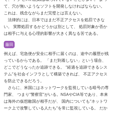
て、穴が無いようなソフトを開発しなければならない。
これは、残念ながらまだ完璧とは言えない。
法律的には、日本ではまだ不正アクセスを処罰できな
い。 実際処罰するかどうかは別として、 処罰対象か否か
は相手に与える心理的影響が大きく異なる筈である。
藤田
例えば、宅急便が安全に相手に届くのは、途中の履歴が残
っているからである。 「まだ到着しない」という場合、
どこでどうなったか追跡できる。 “経過を追跡できるシス
テム”を社会インフラとして構築できれば、 不正アクセス
を防止できるだろう。
さらに、米国にはネットワークを監視している暗号の専
門家、 つまり“警察官”がいる。NSAやCIA等であり、本来
は海外の仮想敵国が相手だが、 国内についても“ネットワ
ーク上で攻撃している人たち”を常に監視している。 だか