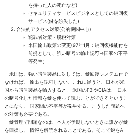
を持った人の死亡など)
セキュリティサービスビジネスとしての鍵回復
サービス(鍵を紛失した)
合法的アクセス対策(公的機関中心)
犯罪者対策・脱税対策
米国輸出政策の変更(97年1月：鍵回復機能付を
前提として、強い暗号の輸出認可→国家の不平
等発生）
米国は、強い暗号製品に対しては、鍵回復システム付で
なければ、 輸出を認可しない。これに従うと、日本が米
国から暗号製品を輸入すると、 米国のFBIやCIAは、 日本
の暗号化した情報を鍵を使って読むことができるというこ
とになり、 国家間の不平等が発生する。こうした問題へ
の対策も必要である。
鍵管理で問題なのは、本人が予期しないときに誰かが鍵
を回復し、 情報を解読されることである。そこで鍵をA