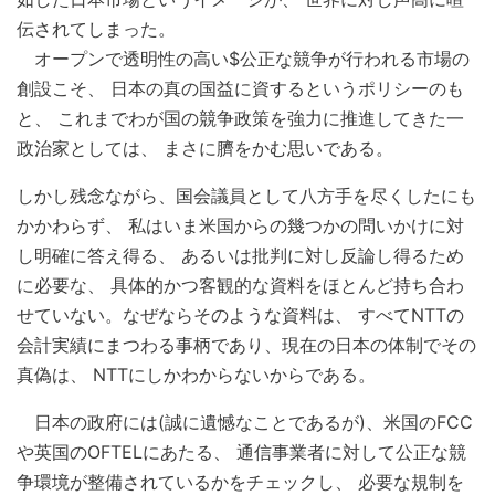
伝されてしまった。
オープンで透明性の高い$公正な競争が行われる市場の
創設こそ、 日本の真の国益に資するというポリシーのも
と、 これまでわが国の競争政策を強力に推進してきた一
政治家としては、 まさに臍をかむ思いである。
しかし残念ながら、国会議員として八方手を尽くしたにも
かかわらず、 私はいま米国からの幾つかの問いかけに対
し明確に答え得る、 あるいは批判に対し反論し得るため
に必要な、 具体的かつ客観的な資料をほとんど持ち合わ
せていない。なぜならそのような資料は、 すべてNTTの
会計実績にまつわる事柄であり、現在の日本の体制でその
真偽は、 NTTにしかわからないからである。
日本の政府には(誠に遺憾なことであるが)、米国のFCC
や英国のOFTELにあたる、 通信事業者に対して公正な競
争環境が整備されているかをチェックし、 必要な規制を