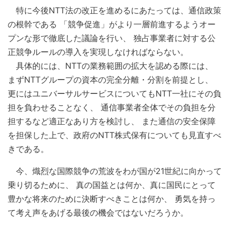
特に今後NTT法の改正を進めるにあたっては、通信政策
の根幹である 「競争促進」がより一層前進するようオー
プンな形で徹底した議論を行い、 独占事業者に対する公
正競争ルールの導入を実現しなければならない。
具体的には、NTTの業務範囲の拡大を認める際には、
まずNTTグループの資本の完全分離・分割を前提とし、
更にはユニバーサルサービスについてもNTT一社にその負
担を負わせることなく、 通信事業者全体でその負担を分
担するなど適正なあり方を検討し、 また通信の安全保障
を担保した上で、政府のNTT株式保有についても見直すべ
きである。
今、熾烈な国際競争の荒波をわが国が21世紀に向かって
乗り切るために、 真の国益とは何か、真に国民にとって
豊かな将来のために決断すべきことは何か、 勇気を持っ
て考え声をあげる最後の機会ではないだろうか。