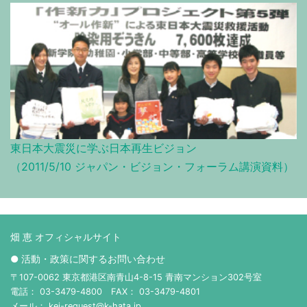
東日本大震災に学ぶ日本再生ビジョン
（2011/5/10 ジャパン・ビジョン・フォーラム講演資料）
畑 恵 オフィシャルサイト
● 活動・政策に関するお問い合わせ
〒107-0062 東京都港区南青山4-8-15 青南マンション302号室
電話： 03-3479-4800 FAX： 03-3479-4801
メール： kei-request@k-hata.jp