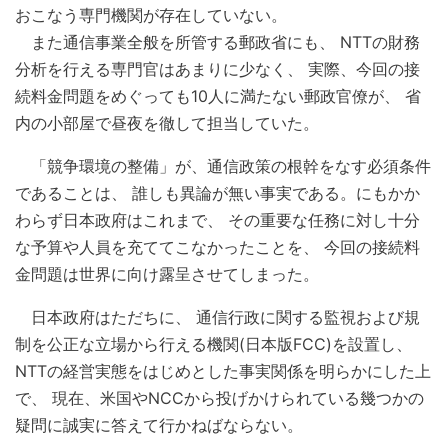
おこなう専門機関が存在していない。
また通信事業全般を所管する郵政省にも、 NTTの財務
分析を行える専門官はあまりに少なく、 実際、今回の接
続料金問題をめぐっても10人に満たない郵政官僚が、 省
内の小部屋で昼夜を徹して担当していた。
「競争環境の整備」が、通信政策の根幹をなす必須条件
であることは、 誰しも異論が無い事実である。にもかか
わらず日本政府はこれまで、 その重要な任務に対し十分
な予算や人員を充ててこなかったことを、 今回の接続料
金問題は世界に向け露呈させてしまった。
日本政府はただちに、 通信行政に関する監視および規
制を公正な立場から行える機関(日本版FCC)を設置し、
NTTの経営実態をはじめとした事実関係を明らかにした上
で、 現在、米国やNCCから投げかけられている幾つかの
疑問に誠実に答えて行かねばならない。