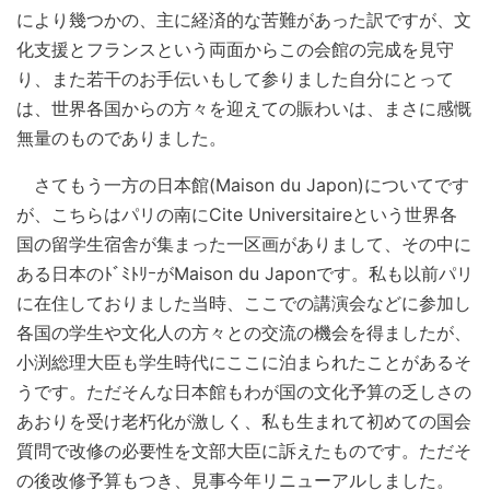
により幾つかの、主に経済的な苦難があった訳ですが、文
化支援とフランスという両面からこの会館の完成を見守
り、また若干のお手伝いもして参りました自分にとって
は、世界各国からの方々を迎えての賑わいは、まさに感慨
無量のものでありました。
さてもう一方の日本館(Maison du Japon)についてです
が、こちらはパリの南にCite Universitaireという世界各
国の留学生宿舎が集まった一区画がありまして、その中に
ある日本のﾄﾞﾐﾄﾘｰがMaison du Japonです。私も以前パリ
に在住しておりました当時、ここでの講演会などに参加し
各国の学生や文化人の方々との交流の機会を得ましたが、
小渕総理大臣も学生時代にここに泊まられたことがあるそ
うです。ただそんな日本館もわが国の文化予算の乏しさの
あおりを受け老朽化が激しく、私も生まれて初めての国会
質問で改修の必要性を文部大臣に訴えたものです。ただそ
の後改修予算もつき、見事今年リニューアルしました。