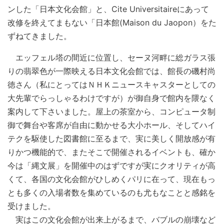
ンした「日本文化会館」と、Cite Universitaireにあって
改修を終えてまもない「日本館(Maison du Jaopon）をた
ずねてきました。
エッフェル塔の間近に位置し、セーヌ河畔に総ガラス張
りの翡翠色が一際映える日本文化会館では、館長の磯村尚
徳さん（私にとってはＮＨＫニュースキャスターとしての
大先輩でらっしゃるわけですが）が御自身で館内を隈なく
案内して下さいました。屋上の茶室から、コンピュータ制
御で舞台や客席が自由に動かせる大小ホール、そしてハイ
テクを駆使した図書館に至るまで、実に美しく開放感が有
りかつ機能的で、またそこで開催されるイベントも、確か
今は「縄文展」を開催中のはずですが実にクオリティが高
くて、各国の文化会館がひしめくパリに在って、現在もっ
とも多くの入場者数を集めているのも尤もなことと感銘を
受けました。
実はこの文化会館が出来上がるまで、バブルの崩壊など