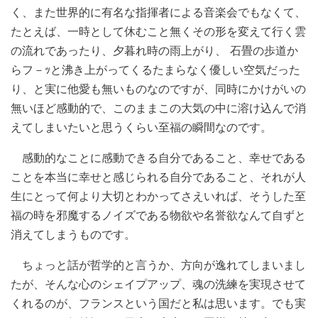
く、また世界的に有名な指揮者による音楽会でもなくて、
たとえば、一時として休むこと無くその形を変えて行く雲
の流れであったり、夕暮れ時の雨上がり、 石畳の歩道か
らフ－ｯと沸き上がってくるたまらなく優しい空気だった
り、と実に他愛も無いものなのですが、同時にかけがいの
無いほど感動的で、このままこの大気の中に溶け込んで消
えてしまいたいと思うくらい至福の瞬間なのです。
感動的なことに感動できる自分であること、幸せである
ことを本当に幸せと感じられる自分であること、それが人
生にとって何より大切とわかってさえいれば、そうした至
福の時を邪魔するノイズである物欲や名誉欲なんて自ずと
消えてしまうものです。
ちょっと話が哲学的と言うか、方向が逸れてしまいまし
たが、そんな心のシェイプアップ、魂の洗練を実現させて
くれるのが、フランスという国だと私は思います。でも実