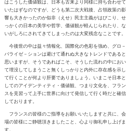
はこうした価値観は、日本も古来より同様に持ち合わせて
いたはずなのですが、どうも第二次大戦後、占領政策の影
響も大きかったのか似非（えせ）民主主義がはびこり、せ
っかくの日本の美学や哲学、価値観が軽んじられたり、な
いがしろにされてきてしまったのは大変残念なことです。
今後世の中は益々情報化、国際化の色彩を強め、グロ－
バライゼ－ションは避けて通れぬ大きなトレンドであると
思いますが、そうであればこそ、そうした流れの中におい
て埋没してしまうこと無くしっかりと内外に存在感を示し
て行くことが何より肝要でありましょう。いまこそ日本と
してのアイデンティティ・価値観、つまり文化を、フラン
スを見習って上手に世界に向けて発信して行く時だと確信
しております。
フランスの皆様のご指導をお願いいたしますと共に、会
場の皆様にご静聴頂きましたこと、心より御礼申し上げま
す。