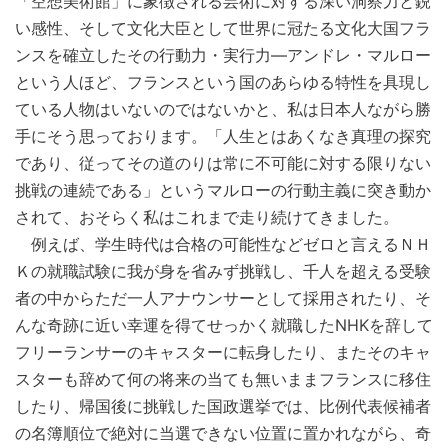
「空想美術館」に象徴される芸術に対する深い洞察力と鋭
い感性、そして文化大臣として世界に冠たる文化大国フラ
ンスを確立したその行動力・実行力―アンドレ・マルロー
という人ほど、フランスという国のあらゆる特性を具現し
ている人物はいないのではないかと、私は日本人ながら勝
手にそう思っております。「人生とはあくなき真理の探究
であり、従ってその道のりは常に不可能に対する限りない
挑戦の連続である」というマルローの行動主義に突き動か
されて、おそらく私はこれまで走り続けてきました。
例えば、学生時代は合格の可能性などゼロと言えるＮＨ
Ｋの就職試験に我が身を省みず挑戦し、千人を超える受験
者の中からただ一人アナウンサーとして採用されたり、そ
んな奇跡に近い幸運を得てせっかく就職したNHKを辞して
フリーランサーのキャスターに転身したり、またそのキャ
スターも辞めて何の将来の当ても無いままフランスに移住
したり、帰国後に挑戦した国政選挙では、比例代表候補者
の名簿順位で絶対に当選できない位置に置かれながら、奇