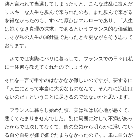
跡と言われて当選してしまったりと、こんな波乱に富んだ
リスキーな人生を歩んで来られたのも、また歩んで来ざる
を得なかったのも、すべて原点はマルローであり、「人生
は飽くなき真理の探求」であるというフランス的な価値観
こそが私の人生の羅針盤であったと今更ながらそう思って
おります。
さてでは実際にパリに暮らして、フランスでの日々は私
に一体何を教えてくれたのでしょうか。
それを一言で申すのはなかなか難しいのですが、要するに
「人生にとって本当に大切なものなんて、そんなに沢山は
ないのだ」ということに尽きるのではないかと思います。
フランスに暮らし始めた頃、実は私は居心地が悪くて、
悪くてたまりませんでした。別に周囲に対して不満があっ
たからでは決してなくて、街の空気から明らかに浮いてい
る自分自身が嫌で嫌でたまらなかったのです。単に自分が