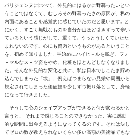
パリジェンヌに比べて、外見的にはるかに野暮ったいとい
うことではなくて、むしろその野暮ったさの原因が、私の
内面にあることを感覚的に感じていたのだと思います｡ と
にかく、すごく無駄なものを自分が山ほど引きずって歩い
ているという感じがして、重くて､ うっとうしくていたた
まれないのです。心にも贅肉というものがあるということ
を、初めて知りました｡ 手始めにハイヒ－ルを脱ぎ、フォ
－マルなス－ツ姿をやめ、化粧もほとんどしなくなりまし
た。そんな外見的な変化と共に、私は日本でしこたま貯め
込んでしまった「埃」、例えばつまらない見栄や周囲から
規定されてしまった価値観を少しずつ振り落として、身軽
になって行きました。
そうして心のシェイプアップができると何が変わるかと
言うと、 それまで感じることのできなかった、実に感動
的な瞬間に出会えるようになってくるのです。それは決し
てゼロの数が数えられないくらい多い高額の美術品でもな