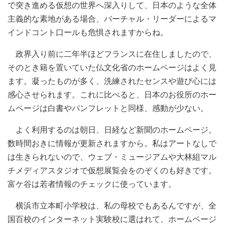
で突き進める仮想の世界へ深入りして、日本のような全体
主義的な素地がある場合、バーチャル・リーダーによるマ
インドコント口ールも危惧されますからね。
政界入り前に二年半ほどフランスに在住しましたので、
そのとき籍を置いていた仏文化省のホームページはよく見
ます。凝ったものが多く、洗練されたセンスや遊び心には
感心させられます。これに比べると、日本のお役所のホー
ムページは白書やパンフレットと同様、感動が少ない。
よく利用するのは朝日、日経など新聞のホームページ。
数時間おきに情報が更新されますから。私はアートなしで
は生きられないので、ウェブ・ミュージアムや大林組マル
チメディアスタジオで仮想展覧会をのぞくのも好きです。
富ケ谷は若者情報のチェックに使っています。
横浜市立本町小学校は、私の母校でもあるんですが、全
国百校のインターネット実験校に選はれて、ホームページ