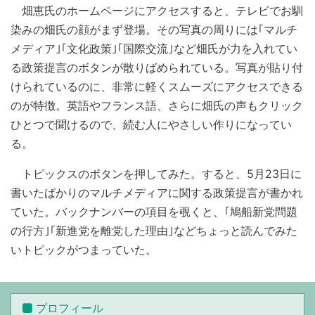
畑恵氏のホームページにアクセスすると、テレビでお馴
染みの畑氏の顔がまず登場。その写真の周りには｢マルチ
メディア｣｢文化政策｣｢国際交流｣など畑氏が力を入れてい
る政策提言のボタンが散りばめられている。写真が貼り付
けられているのに、非常に軽くスムーズにアクセスできる
のが特徴。英語やフランス語、さらに畑氏の声もクリック
ひとつで聞けるので、続む人にやさしい作りになってい
る。
トピックスのボタンを押してみた。すると、5月23日に
書いたばかりのマルチメディアに関する政策提言が書かれ
ていた。バックナンバーの項目を覗くと、｢鳩船新党問題
の行方｣｢新進党を離党した理由｣などちょっと読んでみた
いトピックがつまっていた。
プロフィール