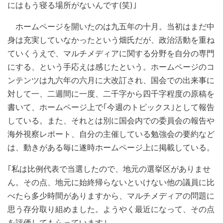
にはもう寝る場所がないんです(笑)｣
ホームページを開いたのは九五年の十月。当初はまだ中
身は充実していなかったという畑氏だが、政治活動を重ね
ていくうえで、マルチメディアに関する分野を自分の専門
にする、という手応えは感じたという。ホームページのコ
ンテンツは九六年の六月に大改訂され、国会での出来事に
対して一、二週間に一度、二千字から四千字程度の原稿を
書いて、ホームページ上で｢今週のトピックス｣として報告
している。また、それとは別に国会内での委員会の報告や
海外視察レポート、自分の主催している勉強会の要約など
は、動きがある毎に遂時ホームページ上に掲載している。
｢私は比例代表で当選したので、地元の選挙区がありませ
ん。その点、地元に始終帰らないといけない他の議員に比
べたら多少時間がありますから、マルチメディアの問題に
思う存分取り組めました。ようやく最近になって、その点
を評価してもらっています｣