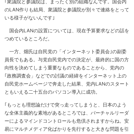
｢衆議院と参議院は、まったく別の組織なんです。国会内
のLAN作りも結局、衆議院と参議院が別々で連絡をとって
いる様子がないんです｣
国会内LANの設置については、現在予算要求などの話を
つめているところだ。
一方、畑氏は自民党の「インターネット委員会｣の副委
員長でもある。与党自民党内での決定が、最終的に国の方
向性を決めてしまう重要なものであることから、党内の
｢政務調査会」などでの討議の経緯をインターネット上の
自民党ホームページで奔走した結果、党内LANのスタート
ともいえる二十五台のパソコン導入に成功。
｢もっとも理想論だけで突っ走ってしまうと、日本のよう
な全体主義的な素地があるところでは、バーチャルリーダ
ーによるマインドコントロールも危倶されますからね。安
易にマルチメディア化ばかりを先行すると大きな問題を引