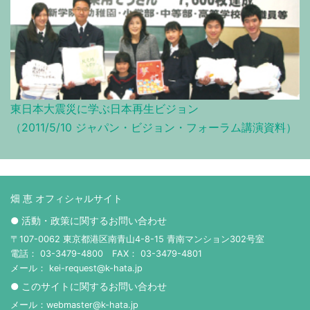
東日本大震災に学ぶ日本再生ビジョン
（2011/5/10 ジャパン・ビジョン・フォーラム講演資料）
畑 恵 オフィシャルサイト
● 活動・政策に関するお問い合わせ
〒107-0062 東京都港区南青山4-8-15 青南マンション302号室
電話： 03-3479-4800 FAX： 03-3479-4801
メール： kei-request@k-hata.jp
● このサイトに関するお問い合わせ
メール：webmaster@k-hata.jp