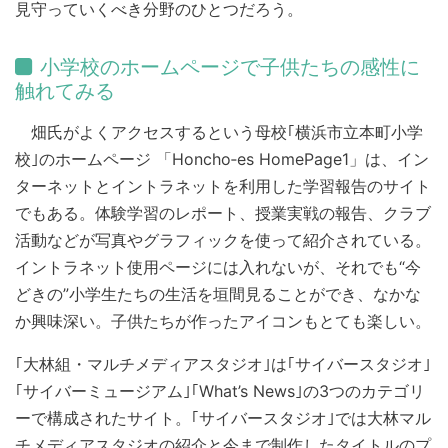
見守っていくべき分野のひとつだろう。
小学校のホームページで子供たちの感性に
触れてみる
畑氏がよくアクセスするという母校｢横浜市立本町小学
校｣のホームページ 「Honcho‐es HomePage1」は、イン
ターネットとイントラネットを利用した学習報告のサイト
でもある。体験学習のレポート、授業実戦の報告、クラブ
活動などが写真やグラフィックを使って紹介されている。
イントラネット使用ページには入れないが、それでも“今
どきの”小学生たちの生活を垣間見ることができ、なかな
か興味深い。子供たちが作ったアイコンもとても楽しい。
｢大林組・マルチメディアスタジオ｣は｢サイバースタジオ｣
｢サイバーミュージアム｣｢What’s News｣の3つのカテゴリ
ーで構成されたサイト。｢サイバースタジオ｣では大林マル
チメディアスタジオの紹介と今まで制作したタイトルのプ