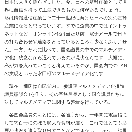
日本は大きく揺らぎました。今、日本の基幹産業として世
界に自信を持って主張できるものに何があるでしょ う。
私は情報通信産業こそ二十一世紀に向けた日本の次の基幹
産業になると思っています。すでに企業の中ではイントラ
ネットなど、オンライン化は当たり前。電子メールで日々
の打ち合わせや連絡をとっているところも少なくありませ
ん。一方、それに比べて、国会議員の中でのマルチメディ
ア化は残念ながら遅れているのが現状なんです。大幅に、
私が力を入れていこうと考えているのが、国会内でのLAN
の実現といった永田町のマルチメディア化です｣
現在、畑氏は自民党内に｢参議院マルチメディア化推進
議員懇談会｣を作り、その事務局長として国会議員たちに
対してマルチメディアに関する啓蒙を行っている。
各国会議員のもとには、各省庁から、一年間に電話帳に
して約百冊にのぼる膨大な資料が届く。これではとても必
要な状況を適宜取り出すことなどできない。しかも、結果