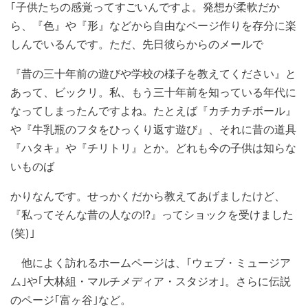
｢子供たちの感覚ってすごいんですよ。発想が柔軟だか
ら、『色』や『形』などから自由なページ作りを存分に楽
しんでいるんです。ただ、先日彼らからのメールで
『昔の三十年前の遊びや学校の様子を教えてください』と
あって、ビックリ。私、もう三十年前を知っている年代に
なってしまったんですよね。たとえば『カチカチボール』
や『牛乳瓶のフタをひっくり返す遊び』、それに昔の道具
『ハタキ』や『チリトリ』とか。どれも今の子供は知らな
いものば
かりなんです。せっかくだから教えてあげましたけど、
『私ってそんな昔の人なの!?』ってショックを受けました
(笑)｣
他によく訪れるホームページは、｢ウェブ・ミュージア
ム｣や｢大林組・マルチメディア・スタジオ｣。さらに伝説
のページ｢富ヶ谷｣など。