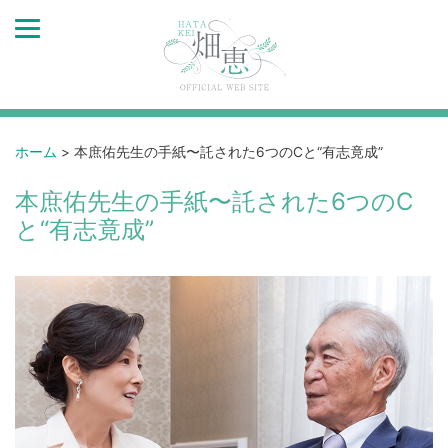
ホーム
>
本庶佑先生の手紙〜託された6つのCと“有志竟成”
本庶佑先生の手紙〜託された6つのC
と“有志竟成”