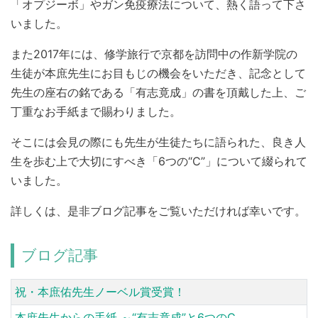
「オプジーボ」やガン免疫療法について、熱く語って下さ
いました。
また2017年には、修学旅行で京都を訪問中の作新学院の
生徒が本庶先生にお目もじの機会をいただき、記念として
先生の座右の銘である「有志竟成」の書を頂戴した上、ご
丁重なお手紙まで賜わりました。
そこには会見の際にも先生が生徒たちに語られた、良き人
生を歩む上で大切にすべき「6つの“C”」について綴られて
いました。
詳しくは、是非ブログ記事をご覧いただければ幸いです。
ブログ記事
祝・本庶佑先生ノーベル賞受賞！
本庶先生からの手紙 ～“有志竟成”と6つのC